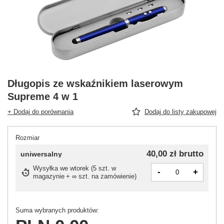
Długopis ze wskaźnikiem laserowym
Supreme 4 w 1
+ Dodaj do porównania
Dodaj do listy zakupowej
Rozmiar
40,00 zł
brutto
uniwersalny
Wysyłka
we wtorek
(
5 szt. w
-
+
magazynie
+ ∞ szt. na zamówienie
)
Suma wybranych produktów: