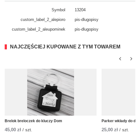
Symbol
13204
custom_​label_​2_alepioro
pis-dlugopisy
custom_​label_​2_aleupominek
pis-dlugopisy
NAJCZĘŚCIEJ KUPOWANE Z TYM TOWAREM
Brelok breloczek do kluczy Dom
Parker wkłady do dłu
45,00 zł
25,00 zł
/
szt.
/
szt.