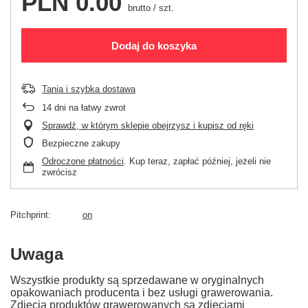
PLN 0.00
brutto
/
szt.
Dodaj do koszyka
Tania i szybka dostawa
14
dni na łatwy zwrot
Sprawdź, w którym sklepie obejrzysz i kupisz od ręki
Bezpieczne zakupy
Odroczone płatności
. Kup teraz, zapłać później, jeżeli nie
zwrócisz
Pitchprint
on
Uwaga
Wszystkie produkty są sprzedawane w oryginalnych
opakowaniach producenta i bez usługi grawerowania.
Zdjęcia produktów grawerowanych są zdjęciami