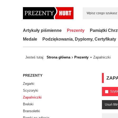
Artykuły piśmienne
Prezenty
Pamiątki Chrz
Medale
Podziękowania, Dyplomy, Certyfikaty
Jesteś tutaj:
Strona główna
Prezenty
Zapalniczki
PREZENTY
ZAPA
Zegarki
Scyzoryki
Szyb
Zapalniczki
Breloki
Usuń filtr
Bransoletki
Ramki na zdjęcie