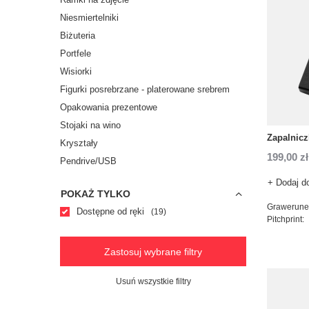
Niesmiertelniki
Biżuteria
Portfele
Wisiorki
Figurki posrebrzane - platerowane srebrem
Opakowania prezentowe
Stojaki na wino
Zapalnicz
Kryształy
199,00 zł
Pendrive/USB
+ Dodaj d
POKAŻ TYLKO
Grawerune
Dostępne od ręki
19
Pitchprint:
Zastosuj wybrane filtry
Usuń wszystkie filtry