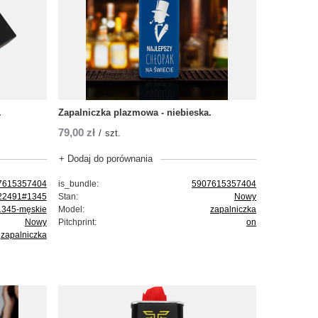
.
Zapalniczka plazmowa - niebieska.
79,00 zł
/
szt.
+ Dodaj do porównania
7615357404
is_bundle:
5907615357404
22491#1345
Stan:
Nowy
345-męskie
Model:
zapalniczka
Nowy
Pitchprint:
on
zapalniczka