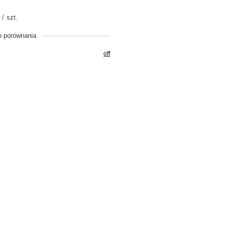
/
szt.
o porównania
off