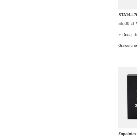
STA14-L70
55,00 zł
/
+ Dodaj d
Grawerune
Zapalnic