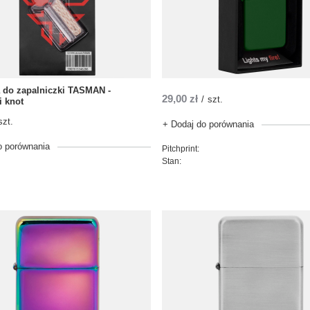
 do zapalniczki TASMAN -
29,00 zł
/
szt.
i knot
szt.
+ Dodaj do porównania
o porównania
Pitchprint:
Stan: