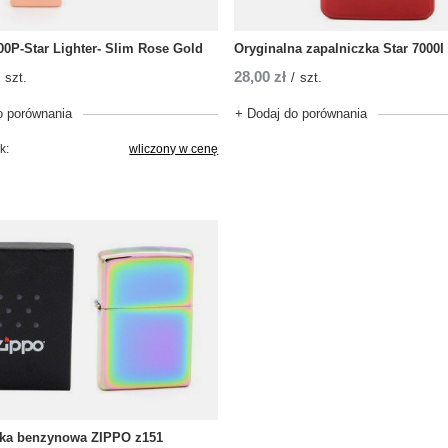
0P-Star Lighter- Slim Rose Gold
Oryginalna zapalniczka Star 7000I
28,00 zł
szt.
/
szt.
o porównania
+ Dodaj do porównania
k:
wliczony w cenę
zka benzynowa ZIPPO z151