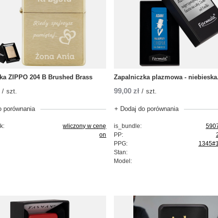
zka ZIPPO 204 B Brushed Brass
Zapalniczka plazmowa - niebieska
99,00 zł
/
szt.
/
szt.
o porównania
+ Dodaj do porównania
k:
wliczony w cenę
is_bundle:
590
on
PP:
PPG:
1345#1
Stan:
Model: