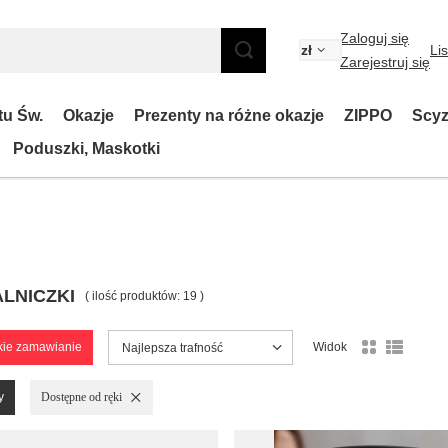
Zaloguj się
zł
Li
Zarejestruj się
tu Św.
Okazje
Prezenty na różne okazje
ZIPPO
Scyz
Poduszki, Maskotki
LNICZKI
( ilość produktów:
19
)
kie zamawianie
Widok
Zmień sortowanie
Najlepsza trafność
y
Usuń filtr
Dostępne od ręki