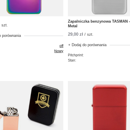
Zapalniczka benzynowa TASMAN -
szt.
Metal
29,00 zł
/
szt.
o porównania
+ Dodaj do porównania
off
Nowy
Pitchprint:
Stan: