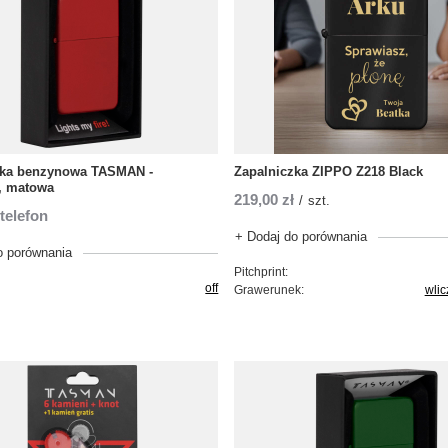
zka benzynowa TASMAN -
Zapalniczka ZIPPO Z218 Black
, matowa
219,00 zł
/
szt.
telefon
+ Dodaj do porównania
o porównania
Pitchprint:
off
Grawerunek:
wli