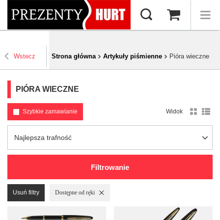
Wstecz
Strona główna
Artykuły piśmienne
Pióra wieczne
PIÓRA WIECZNE
Szybkie zamawianie
Widok
Zmień sortowanie
Najlepsza trafność
Filtrowanie
Usuń filtry
Usuń filtr
Dostępne od ręki