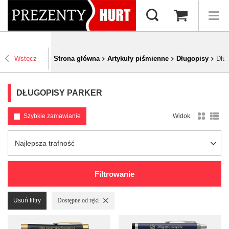
Wstecz
Strona główna
Artykuły piśmienne
Długopisy
Dłu
DŁUGOPISY PARKER
Szybkie zamawianie
Widok
Zmień sortowanie
Najlepsza trafność
Filtrowanie
Usuń filtry
Usuń filtr
Dostępne od ręki