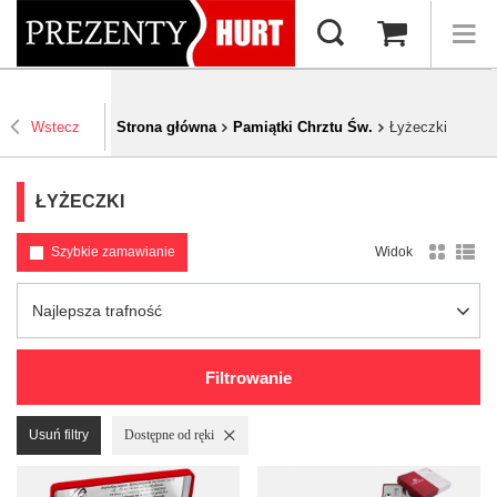
Wstecz
Strona główna
Pamiątki Chrztu Św.
Łyżeczki
ŁYŻECZKI
Szybkie zamawianie
Widok
Zmień sortowanie
Najlepsza trafność
Filtrowanie
Usuń filtry
Usuń filtr
Dostępne od ręki