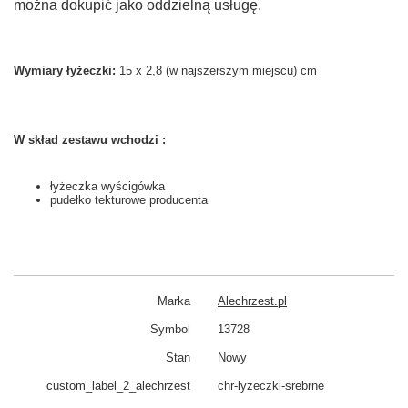
można dokupić jako oddzielną usługę.
Wymiary łyżeczki:
15 x 2,8 (w najszerszym miejscu) cm
W skład zestawu wchodzi :
łyżeczka wyścigówka
pudełko tekturowe producenta
Marka
Alechrzest.pl
Symbol
13728
Stan
Nowy
custom_​label_​2_alechrzest
chr-lyzeczki-srebrne