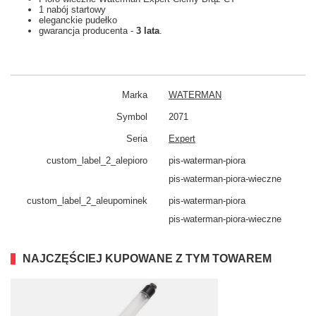
1 nabój startowy
eleganckie pudełko
gwarancja producenta -
3 lata
.
Marka
WATERMAN
Symbol
2071
Seria
Expert
custom_​label_​2_alepioro
pis-waterman-piora
pis-waterman-piora-wieczne
custom_​label_​2_aleupominek
pis-waterman-piora
pis-waterman-piora-wieczne
NAJCZĘŚCIEJ KUPOWANE Z TYM TOWAREM