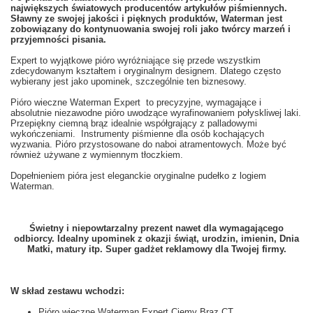
największych światowych producentów artykułów piśmiennych.
Sławny ze swojej jakości i pięknych produktów, Waterman jest
zobowiązany do kontynuowania swojej roli jako twórcy marzeń i
przyjemności pisania.
Expert to wyjątkowe pióro wyróżniające się przede wszystkim
zdecydowanym kształtem i oryginalnym designem. Dlatego często
wybierany jest jako upominek, szczególnie ten biznesowy.
Pióro wieczne Waterman Expert to precyzyjne, wymagające i
absolutnie niezawodne pióro uwodzące wyrafinowaniem połyskliwej laki.
Przepiękny ciemną brąz idealnie współgrający z palladowymi
wykończeniami. Instrumenty piśmienne dla osób kochających
wyzwania. Pióro przystosowane do naboi atramentowych. Może być
również używane z wymiennym tłoczkiem.
Dopełnieniem pióra jest eleganckie oryginalne pudełko z logiem
Waterman.
Świetny i niepowtarzalny prezent nawet dla wymagającego
odbiorcy. Idealny upominek z okazji świąt, urodzin, imienin, Dnia
Matki, matury itp. Super gadżet reklamowy dla Twojej firmy.
W skład zestawu wchodzi:
Pióro wieczne Waterman Expert Ciemy Brąz CT