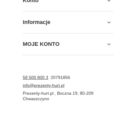
Konto
Informacje
MOJE KONTO
58 500 800 3
20791856
info@prezenty-hurt.pl
Prezenty-hurt.pl
,
Boczna 19
,
80-209
Chwaszczyno
W sklepie prezentujemy ceny brutto (z VAT).
Stawki VAT dla konsumentów z kraju:
Polska
.