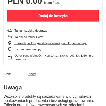
PLN 0.00
brutto
/
szt.
Dodaj do koszyka
Tania i szybka dostawa
14
dni na łatwy zwrot
Sprawdź, w którym sklepie obejrzysz i kupisz od ręki
Bezpieczne zakupy
Odroczone płatności
. Kup teraz, zapłać później, jeżeli nie
zwrócisz
Stan
Nowy
Uwaga
Wszystkie produkty są sprzedawane w oryginalnych
opakowaniach producenta i bez usługi grawerowania.
Zdjęcia produktów grawerowanych są zdjęciami