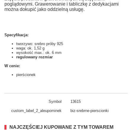
poglądowymi. Grawerowanie i tabliczkę z dedykacjami
można dokupić jako oddzielną usługę.
Specyfikacja:
tworzywo: srebro próby 925
waga: ok. 1,52
g
wysokość max.: ok. 6
mm
regulowany rozmiar
W cenie:
pierścionek
Symbol
13615
custom_​label_​2_aleupominek
biz-srebrne-pierscionki
NAJCZĘŚCIEJ KUPOWANE Z TYM TOWAREM