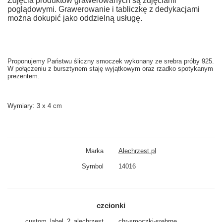
Zdjęcia produktów grawerowanych są zdjęciami
poglądowymi. Grawerowanie i tabliczkę z dedykacjami
można dokupić jako oddzielną usługę.
P
roponujemy Państwu śliczny smoczek wykonany ze srebra próby 925.
W połączeniu z bursztynem staję wyjątkowym oraz rzadko spotykanym
prezentem.
Wymiary: 3 x 4 cm
Marka
Alechrzest.pl
Symbol
14016
czcionki
custom_​label_​2_alechrzest
chr-smoczki-srebrne