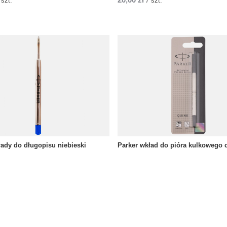
szt.
/
szt.
łady do długopisu niebieski
Parker wkład do pióra kulkowego 
30,00 zł
szt.
/
szt.