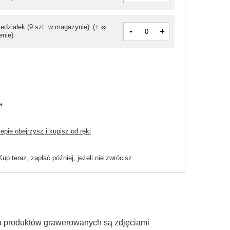
iedziałek
(9 szt. w magazynie)
(+ ∞
-
+
enie)
a
pie obejrzysz i kupisz od ręki
Kup teraz, zapłać później, jeżeli nie zwrócisz
ia produktów grawerowanych są zdjęciami