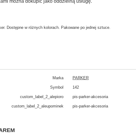
jami można dokupić jako oddzielną usługę.
er. Dostępne w różnych kolorach. Pakowane po jednej sztuce.
Marka
PARKER
Symbol
142
custom_​label_​2_alepioro
pis-parker-akcesoria
custom_​label_​2_aleupominek
pis-parker-akcesoria
WAREM