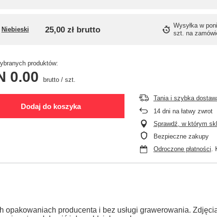
Wysyłka
w pon
25,00 zł
brutto
Niebieski
szt. na zamówi
branych produktów:
N 0.00
brutto
/
szt.
Tania i szybka dostaw
Dodaj do koszyka
14
dni na łatwy zwrot
Sprawdź, w którym skle
Bezpieczne zakupy
Odroczone płatności
. 
h opakowaniach producenta i bez usługi grawerowania. Zdjęc