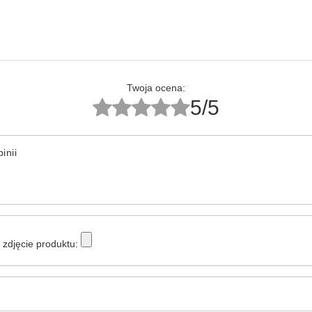
Twoja ocena:
5/5
inii
zdjęcie produktu: