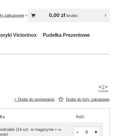
0,00 zł
sty zakupowe
brutto
oryki Victorinox
Pudełka Prezentowe
+ Dodaj do porównania
Dodaj do listy zakupowej
łka
Ilość
iedziałek
(
14 szt. w magazynie
+ ∞
-
+
enie
)