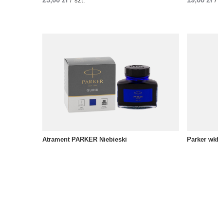
/
szt.
/
Atrament PARKER Niebieski
Parker wk
39,00 zł
11,00 zł
/
szt.
/