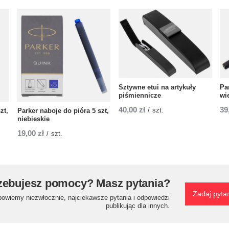
Sztywne etui na artykuły
Pa
piśmiennicze
wi
40,00 zł
39
/
szt.
zt,
Parker naboje do pióra 5 szt,
niebieskie
19,00 zł
/
szt.
zebujesz pomocy? Masz pytania?
Zadaj pyta
powiemy niezwłocznie, najciekawsze pytania i odpowiedzi
publikując dla innych.