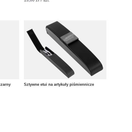
/
szt.
czarny
Sztywne etui na artykuły piśmiennicze
40,00 zł
/
szt.