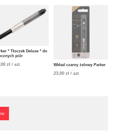
rker * Tłoczek Deluxe * do
ecznych piór
,00 zł
/
szt.
Wkład czarny żelowy Parker
Parker wkł
kulkowego 
23,00 zł
/
szt.
30,00 zł
/
nie