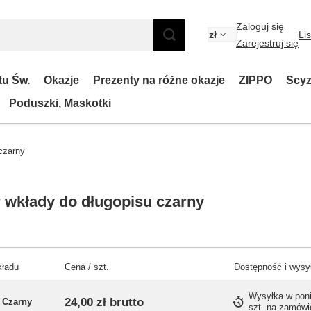
Zaloguj się
zł
Li
Zarejestruj się
tu Św.
Okazje
Prezenty na różne okazje
ZIPPO
Scyz
Poduszki, Maskotki
czarny
 wkłady do długopisu czarny
kładu
Cena / szt.
Dostępność i wysy
Wysyłka
w pon
24,00 zł
brutto
Czarny
szt. na zamówi