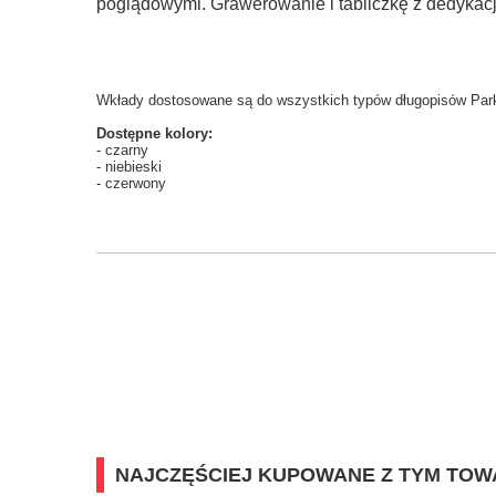
poglądowymi. Grawerowanie i tabliczkę z dedykac
Wkłady dostosowane są do wszystkich typów długopisów Park
Dostępne kolory:
- czarny
- niebieski
- czerwony
NAJCZĘŚCIEJ KUPOWANE Z TYM TO