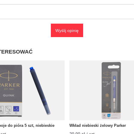
Wyślij opinię
NTERESOWAĆ
oje do pióra 5 szt, niebieskie
Wkład niebieski żelowy Parker
20,00 zł