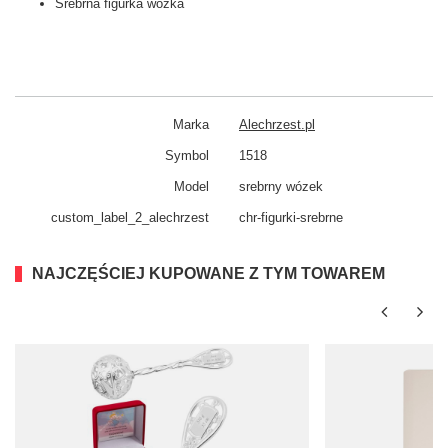
Srebrna figurka wózka
Marka
Alechrzest.pl
Symbol
1518
Model
srebrny wózek
custom_​label_​2_alechrzest
chr-figurki-srebrne
NAJCZĘŚCIEJ KUPOWANE Z TYM TOWAREM