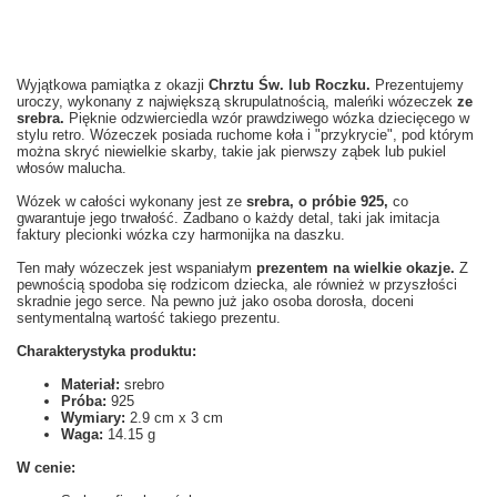
Wyjątkowa pamiątka z okazji
Chrztu Św. lub Roczku.
Prezentujemy
uroczy, wykonany z największą skrupulatnością, maleńki wózeczek
ze
srebra.
Pięknie odzwierciedla wzór prawdziwego wózka dziecięcego w
stylu retro. Wózeczek posiada ruchome koła i "przykrycie", pod którym
można skryć niewielkie skarby, takie jak pierwszy ząbek lub pukiel
włosów malucha.
Wózek w całości wykonany jest ze
srebra, o próbie 925,
co
gwarantuje jego
trwałość.
Zadbano o każdy detal, taki jak imitacja
faktury plecionki wózka czy harmonijka na daszku.
Ten mały wózeczek jest wspaniałym
prezentem na wielkie okazje.
Z
pewnością spodoba się rodzicom dziecka, ale również
w przyszłości
skradnie jego serce. Na pewno już jako
osoba dorosła, doceni
sentymentalną wartość takiego prezentu.
Charakterystyka produktu:
Materiał:
srebro
Próba:
925
Wymiary:
2.9 cm x 3 cm
Waga:
14.15 g
W cenie: