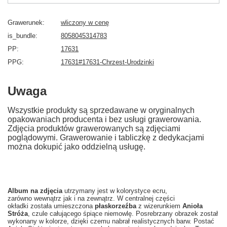
Grawerunek
wliczony w cenę
is_bundle
8058045314783
PP
17631
PPG
17631#17631-Chrzest-Urodzinki
Uwaga
Wszystkie produkty są sprzedawane w oryginalnych
opakowaniach producenta i bez usługi grawerowania.
Zdjęcia produktów grawerowanych są zdjęciami
poglądowymi. Grawerowanie i tabliczkę z dedykacjami
można dokupić jako oddzielną usługę.
Album na zdjęcia
utrzymany jest w kolorystyce ecru,
zarówno wewnątrz jak i na zewnątrz. W centralnej części
okładki została umieszczona
płaskorzeźba
z wizerunkiem
Anioła
Stróża
, czule całującego śpiące niemowlę. Posrebrzany obrazek został
wykonany w kolorze, dzięki czemu nabrał realistycznych barw. Postać