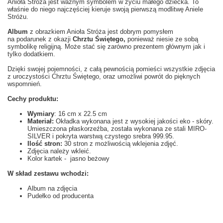
Anioła Stróża jest ważnym symbolem w życiu małego dziecka. To
właśnie do niego najczęściej kieruje swoją pierwszą modlitwę Aniele
Stróżu.
Album
z obrazkiem Anioła Stróża jest dobrym pomysłem
na podarunek
z okazji
Chrztu Świętego,
ponieważ
niesie ze sobą
symbolikę religijną. Może stać się zarówno prezentem
głównym jak i
tylko dodatkiem.
Dzięki swojej pojemności, z całą pewnością pomieści wszystkie zdjęcia
z uroczystości Chrztu Świętego,
oraz umożliwi powrót do pięknych
wspomnień.
Cechy produktu:
Wymiary
: 16 cm x 22.5 cm
Materiał:
Okładka wykonana jest z wysokiej jakości eko - skóry.
Umieszczona płaskorzeźba, została wykonana ze stali MIRO-
SILVER i pokryta warstwą czystego srebra 999.95.
Ilość stron:
30 stron z możliwością wklejenia zdjęć.
Zdjęcia należy wkleić.
Kolor kartek - jasno beżowy
W skład zestawu wchodzi:
Album na zdjęcia
Pudełko od producenta