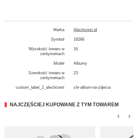
Marka
Alechrzest.pl
Symbol
18266
Wysokość towaru w
16
centymetrach
Model
Albumy
Szerokość towaru w
23
centymetrach
custom_​label_​2_alechrzest
chr-album-na-zdjecia
NAJCZĘŚCIEJ KUPOWANE Z TYM TOWAREM