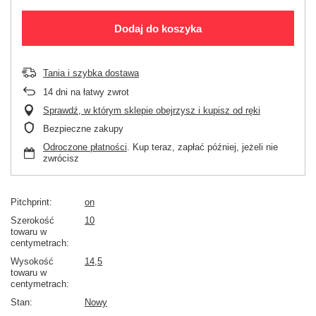
Dodaj do koszyka
Tania i szybka dostawa
14
dni na łatwy zwrot
Sprawdź, w którym sklepie obejrzysz i kupisz od ręki
Bezpieczne zakupy
Odroczone płatności
. Kup teraz, zapłać później, jeżeli nie
zwrócisz
Pitchprint
on
Szerokość
10
towaru w
centymetrach
Wysokość
14,5
towaru w
centymetrach
Stan
Nowy