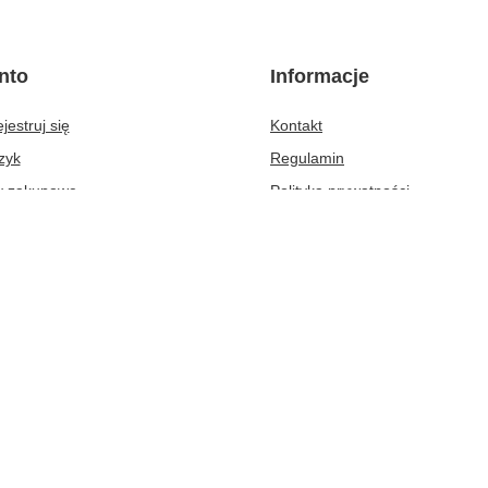
nto
Informacje
jestruj się
Kontakt
zyk
Regulamin
ty zakupowe
Polityka prywatności
ta zakupionych produktów
Opinie i certfikaty
oria transakcji
Firma
e rabaty
sletter
Prezenty-hurt.pl
,
Boczna 19
,
80-209
Chwaszczyno
 dla konsumentów z kraju:
Polska
.