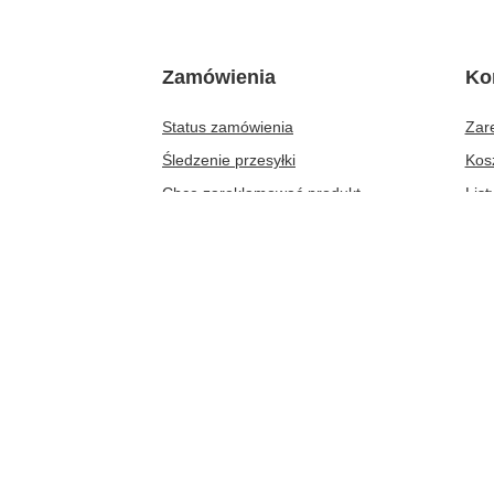
Zamówienia
Ko
Status zamówienia
Zare
Śledzenie przesyłki
Kos
Chcę zareklamować produkt
Lis
Chcę odstąpić od umowy
Lis
Chcę wymienić produkt
Hist
Kontakt
Moj
New
58 500 800 3
20791856
info@prezenty-hurt.pl
W sklepie prezentujemy ceny brutto (z VAT).
Stawki VAT