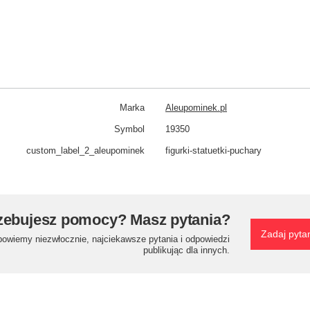
Marka
Aleupominek.pl
Symbol
19350
custom_​label_​2_aleupominek
figurki-statuetki-puchary
zebujesz pomocy? Masz pytania?
Zadaj pyta
powiemy niezwłocznie, najciekawsze pytania i odpowiedzi
publikując dla innych.