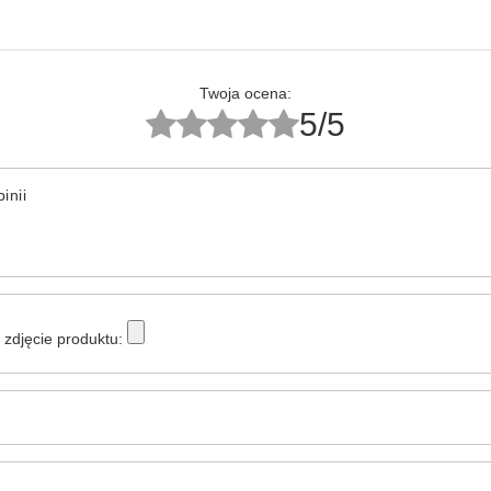
Twoja ocena:
5/5
inii
zdjęcie produktu: