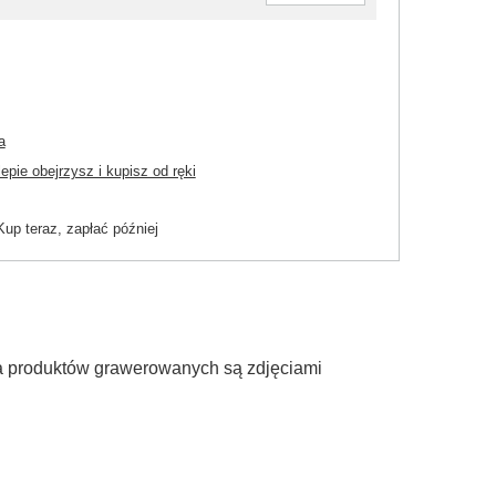
a
pie obejrzysz i kupisz od ręki
Kup teraz, zapłać później
ia produktów grawerowanych są zdjęciami