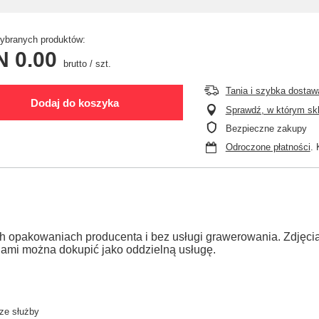
branych produktów:
N 0.00
brutto
/
szt.
Tania i szybka dostaw
Dodaj do koszyka
Sprawdź, w którym skle
Bezpieczne zakupy
Odroczone płatności
. 
h opakowaniach producenta i bez usługi grawerowania. Zdjęc
jami można dokupić jako oddzielną usługę.
 ze służby