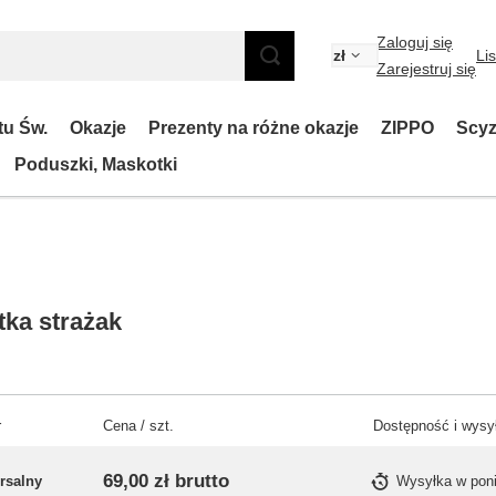
Zaloguj się
zł
Li
Zarejestruj się
tu Św.
Okazje
Prezenty na różne okazje
ZIPPO
Scyz
Poduszki, Maskotki
tka strażak
r
Cena / szt.
Dostępność i wysy
69,00 zł
brutto
rsalny
Wysyłka
w pon