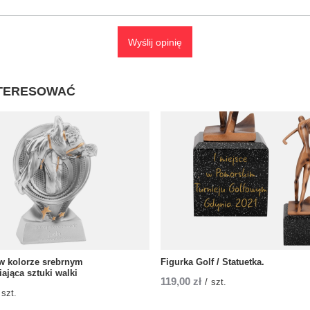
Wyślij opinię
NTERESOWAĆ
 w kolorze srebrnym
Figurka Golf / Statuetka.
ająca sztuki walki
119,00 zł
/
szt.
szt.