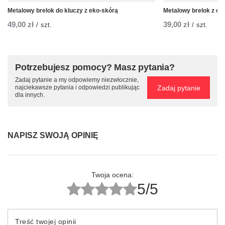
Metalowy brelok do kluczy z eko-skórą
Metalowy brelok z cz
49,00 zł
39,00 zł
/
szt.
/
szt.
Potrzebujesz pomocy? Masz pytania?
Zadaj pytanie a my odpowiemy niezwłocznie,
Zadaj pytanie
najciekawsze pytania i odpowiedzi publikując
dla innych.
NAPISZ SWOJĄ OPINIĘ
Twoja ocena:
5/5
Treść twojej opinii