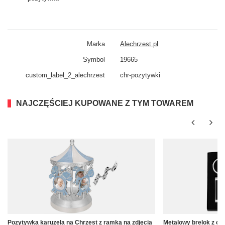
Marka
Alechrzest.pl
Symbol
19665
custom_​label_​2_alechrzest
chr-pozytywki
NAJCZĘŚCIEJ KUPOWANE Z TYM TOWAREM
Pozytywka karuzela na Chrzest z ramką na zdjęcia
Metalowy brelok z cz