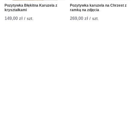
Pozytywka Błękitna Karuzela z
Pozytywka karuzela na Chrzest z
kryształkami
ramką na zdjęcia
149,00 zł
269,00 zł
/
szt.
/
szt.
Zamówienia
Status zamówienia
Śledzenie przesyłki
Chcę zareklamować produkt
Chcę odstąpić od umowy