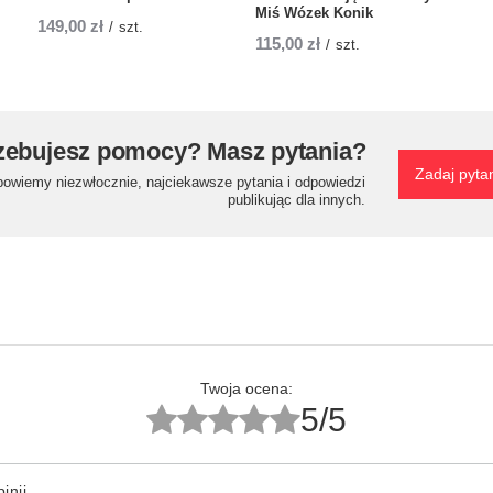
Miś Wózek Konik
149,00 zł
/
szt.
115,00 zł
/
szt.
zebujesz pomocy? Masz pytania?
Zadaj pyta
powiemy niezwłocznie, najciekawsze pytania i odpowiedzi
publikując dla innych.
Twoja ocena:
5/5
inii