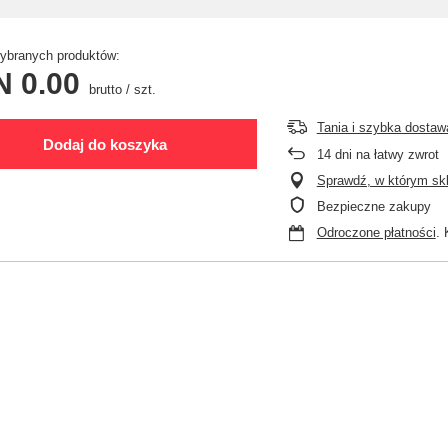
branych produktów:
N 0.00
brutto
/
szt.
Tania i szybka dostaw
Dodaj do koszyka
14
dni na łatwy zwrot
Sprawdź, w którym skle
Bezpieczne zakupy
Odroczone płatności
. 