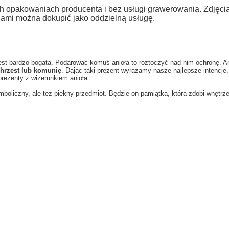
h opakowaniach producenta i bez usługi grawerowania. Zdjęc
jami można dokupić jako oddzielną usługę.
est bardzo bogata. Podarować komuś anioła to roztoczyć nad nim ochronę. Ani
chrzest lub komunię
. Dając taki prezent wyrażamy nasze najlepsze intencje
 prezenty z wizerunkiem anioła.
ymboliczny, ale też piękny przedmiot. Będzie on pamiątką, która zdobi wnętrz