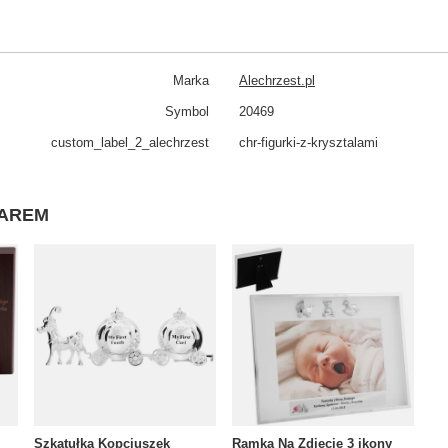
Marka
Alechrzest.pl
Symbol
20469
custom_​label_​2_alechrzest
chr-figurki-z-krysztalami
WAREM
Szkatułka Kopciuszek
Ramka Na Zdjęcie 3 ikony