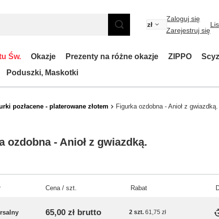
Zaloguj się
zł
Li
Zarejestruj się
tu Św.
Okazje
Prezenty na różne okazje
ZIPPO
Scyz
Poduszki, Maskotki
urki pozłacene - platerowane złotem
Figurka ozdobna - Anioł z gwiazdką.
a ozdobna - Anioł z gwiazdką.
r
Cena / szt.
Rabat
D
65,00 zł
brutto
rsalny
2
szt.
61,75 zł