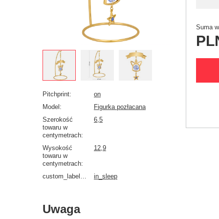
Suma wy
PL
Pitchprint
on
Model
Figurka pozłacana
Szerokość
6,5
towaru w
centymetrach
Wysokość
12,9
towaru w
centymetrach
custom_label_4_alechrzest
in_sleep
Uwaga