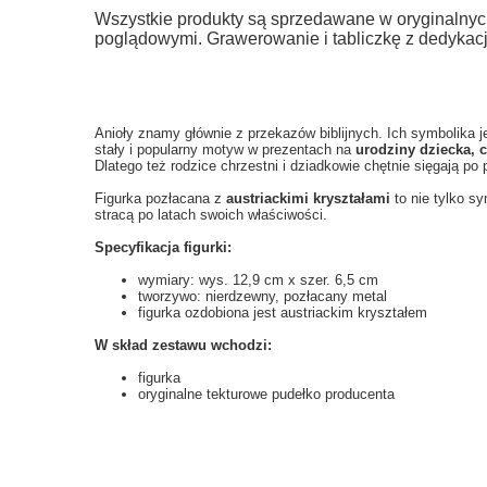
Wszystkie produkty są sprzedawane w oryginalnyc
poglądowymi. Grawerowanie i tabliczkę z dedykac
Anioły znamy głównie z przekazów biblijnych. Ich symbolika j
stały i popularny motyw w prezentach na
urodziny dziecka, 
Dlatego też rodzice chrzestni i dziadkowie chętnie sięgają po
Figurka pozłacana z
austriackimi kryształami
to nie tylko s
stracą po latach swoich właściwości.
Specyfikacja figurki:
wymiary:
wys. 12,9 cm x szer. 6,5 cm
tworzywo: nierdzewny, pozłacany metal
figurka ozdobiona jest austriackim kryształem
W skład zestawu wchodzi:
figurka
oryginalne tekturowe pudełko producenta