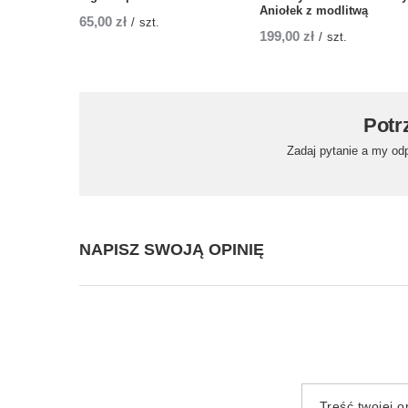
Aniołek z modlitwą
65,00 zł
/
szt.
199,00 zł
/
szt.
Potr
Zadaj pytanie a my od
NAPISZ SWOJĄ OPINIĘ
Treść twojej op