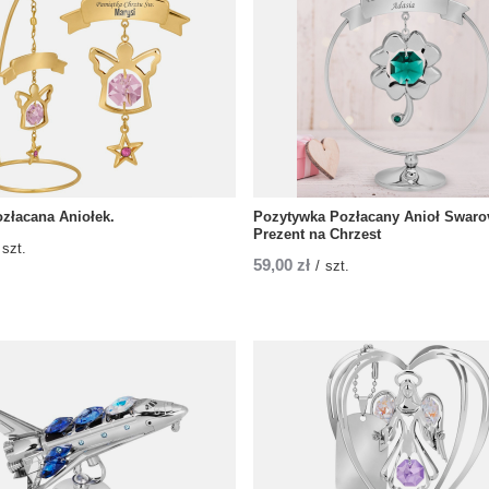
ozłacana Aniołek.
Pozytywka Pozłacany Anioł Swaro
Prezent na Chrzest
szt.
59,00 zł
/
szt.