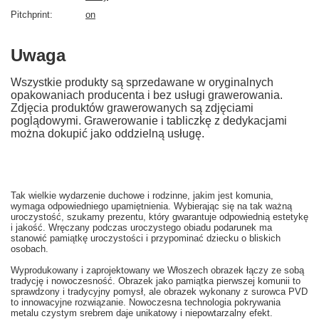
Pitchprint
on
Uwaga
Wszystkie produkty są sprzedawane w oryginalnych
opakowaniach producenta i bez usługi grawerowania.
Zdjęcia produktów grawerowanych są zdjęciami
poglądowymi. Grawerowanie i tabliczkę z dedykacjami
można dokupić jako oddzielną usługę.
Tak wielkie wydarzenie duchowe i rodzinne, jakim jest komunia,
wymaga odpowiedniego upamiętnienia. Wybierając się na tak ważną
uroczystość, szukamy prezentu, który gwarantuje odpowiednią estetykę
i jakość. Wręczany podczas uroczystego obiadu podarunek ma
stanowić pamiątkę uroczystości i przypominać dziecku o bliskich
osobach.
Wyprodukowany i zaprojektowany we Włoszech obrazek łączy ze sobą
tradycję i nowoczesność. Obrazek jako pamiątka pierwszej komunii to
sprawdzony i tradycyjny pomysł, ale obrazek wykonany z surowca PVD
to innowacyjne rozwiązanie. Nowoczesna technologia pokrywania
metalu czystym srebrem daje unikatowy i niepowtarzalny efekt.