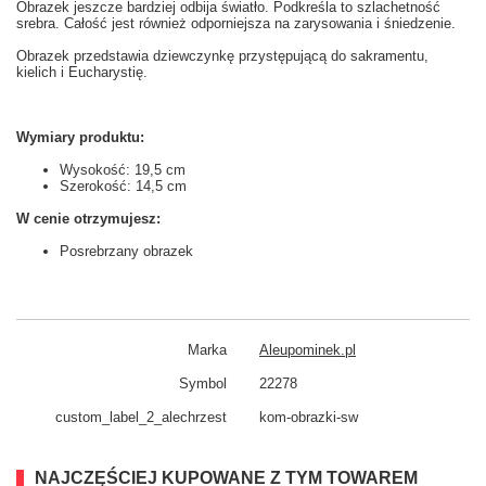
Obrazek jeszcze bardziej odbija światło. Podkreśla to szlachetność
srebra. Całość jest również odporniejsza na zarysowania i śniedzenie.
Obrazek przedstawia dziewczynkę przystępującą do sakramentu,
kielich i Eucharystię.
Wymiary produktu:
Wysokość: 19,5 cm
Szerokość: 14,5 cm
W cenie otrzymujesz:
Posrebrzany obrazek
Marka
Aleupominek.pl
Symbol
22278
custom_​label_​2_alechrzest
kom-obrazki-sw
NAJCZĘŚCIEJ KUPOWANE Z TYM TOWAREM