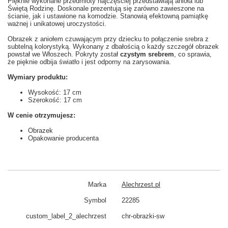
Pięknie wykonane przedmioty najczęściej przedstawiają anioła lub
Świętą Rodzinę. Doskonale prezentują się zarówno zawieszone na
ścianie, jak i ustawione na komodzie. Stanowią efektowną pamiątkę
ważnej i unikatowej uroczystości.
Obrazek z aniołem czuwającym przy dziecku to połączenie srebra z
subtelną kolorystyką. Wykonany z dbałością o każdy szczegół obrazek
powstał we Włoszech. Pokryty
został
czystym srebrem
, co sprawia,
że pięknie odbija światło i jest odporny na zarysowania.
Wymiary produktu:
Wysokość: 17 cm
Szerokość: 17 cm
W cenie otrzymujesz:
Obrazek
Opakowanie producenta
Marka
Alechrzest.pl
Symbol
22285
custom_​label_​2_alechrzest
chr-obrazki-sw