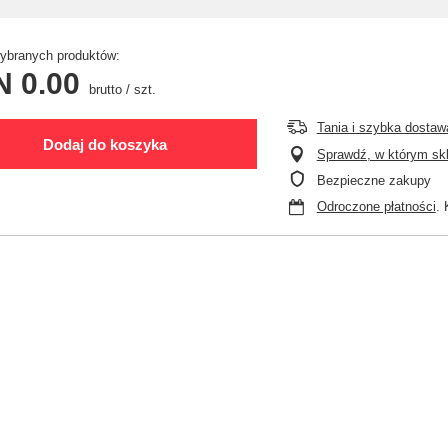
branych produktów:
N 0.00
brutto
/
szt.
Tania i szybka dostaw
Dodaj do koszyka
Sprawdź, w którym skle
Bezpieczne zakupy
Odroczone płatności
. 