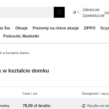
Zaloguj się
zł
Li
Zarejestruj się
tu Św.
Okazje
Prezenty na różne okazje
ZIPPO
Scyz
Poduszki, Maskotki
k w kształcie domku
 w kształcie domku
r
Cena / szt.
Dostępność i wysy
79,00 zł
brutto
rsalny
Wysyłka
we wt