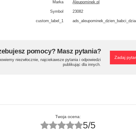
Marka
Aleupominek.pl
Symbol
23082
custom_label_1
ads_aleupominek_dzien_babci_dzi
zebujesz pomocy? Masz pytania?
Zadaj pyta
powiemy niezwłocznie, najciekawsze pytania i odpowiedzi
publikując dla innych.
Twoja ocena:
5/5