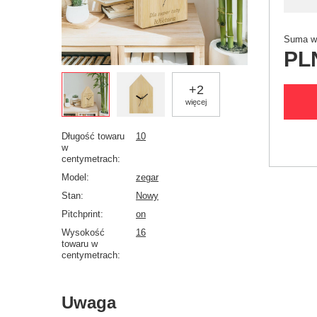
Suma wy
PL
+
2
więcej
Długość towaru
10
w
centymetrach
Model
zegar
Stan
Nowy
Pitchprint
on
Wysokość
16
towaru w
centymetrach
Uwaga