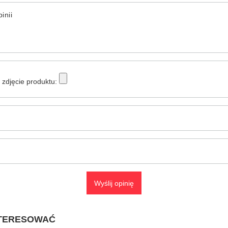
inii
zdjęcie produktu:
Wyślij opinię
NTERESOWAĆ