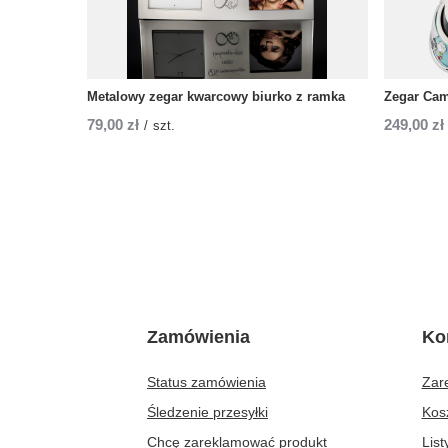
Metalowy zegar kwarcowy biurko z ramka
Zegar Cam
79,00 zł
249,00 zł
/
szt.
Zamówienia
Ko
Status zamówienia
Zare
Śledzenie przesyłki
Kos
Chcę zareklamować produkt
Lis