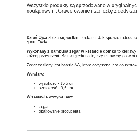
Wszystkie produkty są sprzedawane w oryginalnyc
poglądowymi. Grawerowanie i tabliczkę z dedykac
Dzień Ojca
zbliża się wielkimi krokami. Jak sprawić radość
gustu Tacie.
Wykonany z bambusa zegar w kształcie domku
to ciekawy
każdej przestrzeni. Bez względu na to, czy ustawimy go w biur
Zegar zasilany jest baterią AA, która dołączona jest do zesta
Wymiary:
wysokość - 15,5 cm
szerokość - 9,5 cm
W zestawie otrzymujesz:
zegar
opakowanie producenta