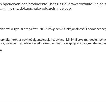
h opakowaniach producenta i bez usługi grawerowania. Zdjęc
jami można dokupić jako oddzielną usługę.
 rodzicowi w tym szczególnym dniu? Połączenie funkcjonalności i nowoczesne
 projekt, który z pewnością zasługuje na uwagę. Minimalistyczny design poł
ze, salonie czy jadalni dopełni wnętrze i będzie współgrał z innymi elementa
wu.