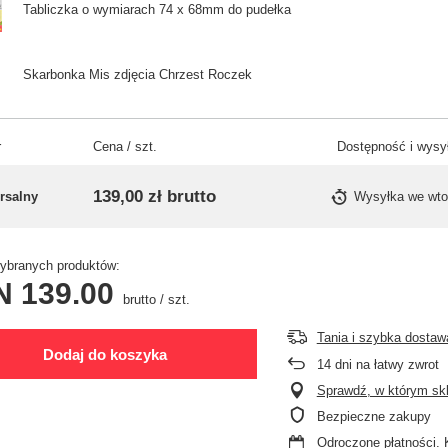
Tabliczka o wymiarach 74 x 68mm do pudełka
Skarbonka Mis zdjęcia Chrzest Roczek
r
Cena / szt.
Dostępność i wysy
139,00 zł
brutto
rsalny
Wysyłka
we wto
branych produktów:
N 139.00
brutto
/
szt.
Tania i szybka dostaw
Dodaj do koszyka
14
dni na łatwy zwrot
Sprawdź, w którym skle
Bezpieczne zakupy
Odroczone płatności
. 