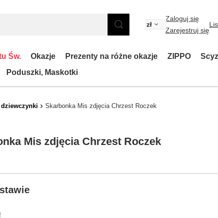
Zaloguj się
zł
Li
Zarejestruj się
tu Św.
Okazje
Prezenty na różne okazje
ZIPPO
Scyz
Poduszki, Maskotki
 dziewczynki
Skarbonka Mis zdjęcia Chrzest Roczek
nka Mis zdjęcia Chrzest Roczek
stawie