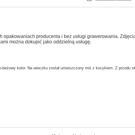
h opakowaniach producenta i bez usługi grawerowania. Zdjęc
jami można dokupić jako oddzielną usługę.
o-beżowy kolor
. Na wieczku został umieszczony miś z kocykiem. Z przodu sk