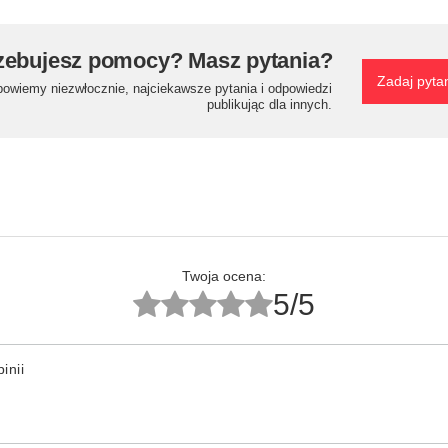
zebujesz pomocy? Masz pytania?
Zadaj pyta
powiemy niezwłocznie, najciekawsze pytania i odpowiedzi
publikując dla innych.
Twoja ocena:
5/5
inii