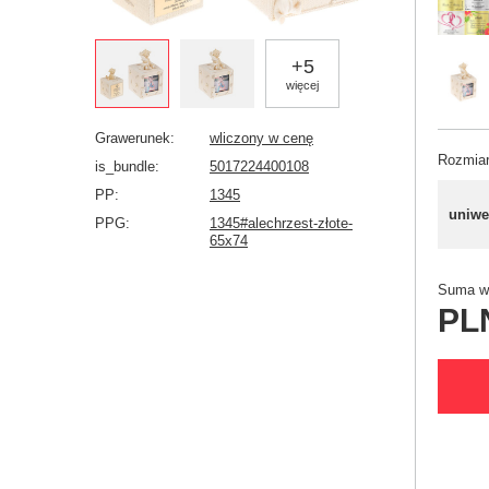
+
5
więcej
Grawerunek
wliczony w cenę
Rozmia
is_bundle
5017224400108
PP
1345
uniwe
PPG
1345#alechrzest-złote-
65x74
Suma wy
PL