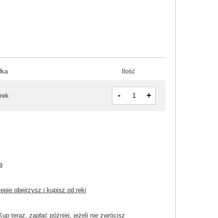
łka
Ilość
-
+
rek
a
pie obejrzysz i kupisz od ręki
Kup teraz, zapłać później, jeżeli nie zwrócisz