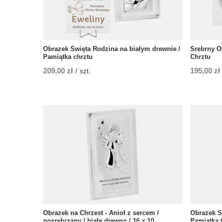
Obrazek Święta Rodzina na białym drewnie /
Srebrny O
Pamiątka chrztu
Chrztu
209,00 zł
195,00 zł
/
szt.
Obrazek na Chrzest - Anioł z sercem /
Obrazek S
posrebrzany / białe drewno / 16 x 10
Pamiątka 