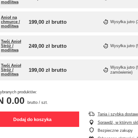
modlitwa
Anioł na
199,00 zł
brutto
chmurce /
Wysyłka
jutro
(
modlitwa
Twój Anioł
249,00 zł
brutto
Stróż /
Wysyłka
jutro
(
modlitwa
Twój Anioł
Wysyłka
jutro
(
199,00 zł
brutto
Stróż /
zamówienie)
modlitwa
branych produktów:
N 0.00
brutto
/
szt.
Tania i szybka dostaw
Dodaj do koszyka
Sprawdź, w którym skle
Bezpieczne zakupy