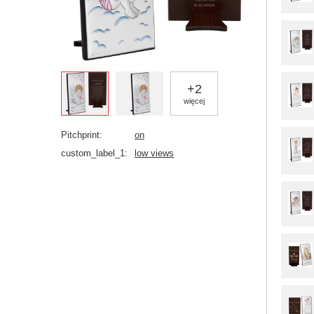
+
2
więcej
Pitchprint
on
custom_label_1
low views