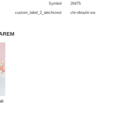
Symbol
26475
custom_​label_​2_alechrzest
chr-obrazki-sw
WAREM
li