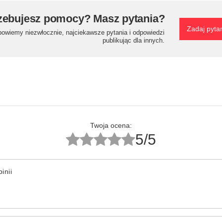
zebujesz pomocy? Masz pytania?
Zadaj pyta
powiemy niezwłocznie, najciekawsze pytania i odpowiedzi
publikując dla innych.
Twoja ocena:
5/5
inii