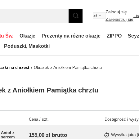
Zaloguj się
zł
Li
Zarejestruj się
tu Św.
Okazje
Prezenty na różne okazje
ZIPPO
Scyz
Poduszki, Maskotki
azki na chrzest
Obrazek z Aniołkiem Pamiątka chrztu
k z Aniołkiem Pamiątka chrztu
Cena / szt.
Dostępność i wysy
Anioł z
155,00 zł
brutto
Wysyłka
jutro
(
sercem