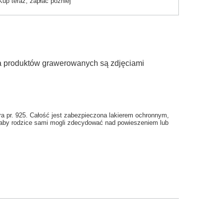
Kup teraz, zapłać później
ia produktów grawerowanych są zdjęciami
ra pr. 925. Całość jest zabezpieczona lakierem ochronnym,
k aby rodzice sami mogli zdecydować nad powieszeniem lub