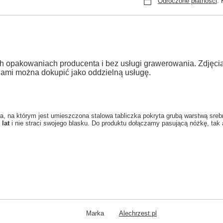
Odroczone płatności
. 
h opakowaniach producenta i bez usługi grawerowania. Zdjęc
jami można dokupić jako oddzielną usługę.
a, na którym jest umieszczona stalowa tabliczka pokryta grubą warstwą sreb
 lat
i nie straci swojego blasku. Do produktu dołączamy pasującą nóżkę, ta
Marka
Alechrzest.pl