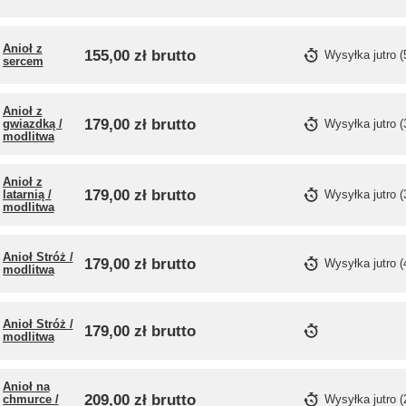
Anioł z
155,00 zł
brutto
Wysyłka
jutro
(
sercem
Anioł z
179,00 zł
brutto
gwiazdką /
Wysyłka
jutro
(
modlitwa
Anioł z
179,00 zł
brutto
latarnią /
Wysyłka
jutro
(
modlitwa
Anioł Stróż /
179,00 zł
brutto
Wysyłka
jutro
(
modlitwa
Anioł Stróż /
179,00 zł
brutto
modlitwa
Anioł na
209,00 zł
brutto
chmurce /
Wysyłka
jutro
(