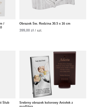
m /
Obrazek Św. Rodzina 30.5 x 16 cm
10
399,00 zł
/
szt.
t Ślub
Srebrny obrazek kolorowy Aniołek z
modlitwą