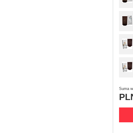
Suma wy
PL