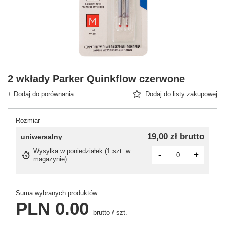
2 wkłady Parker Quinkflow czerwone
+ Dodaj do porównania
Dodaj do listy zakupowej
Rozmiar
19,00 zł
brutto
uniwersalny
Wysyłka
w poniedziałek
(
1 szt. w
-
+
magazynie
)
Suma wybranych produktów:
PLN 0.00
brutto
/
szt.