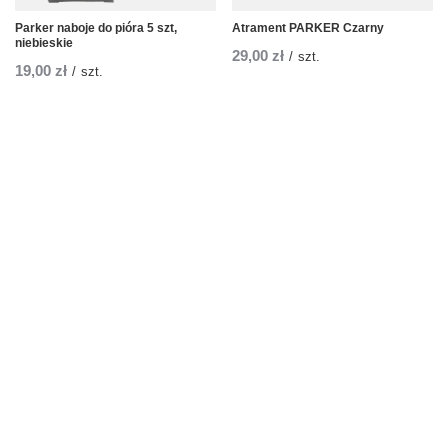
Parker naboje do pióra 5 szt,
Atrament PARKER Czarny
niebieskie
29,00 zł
/
szt.
19,00 zł
/
szt.
Zamówienia
Status zamówienia
Śledzenie przesyłki
Chcę zareklamować produkt
Chcę odstąpić od umowy