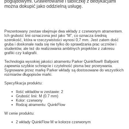
poglądowymi. Grawerowanie i tabliczkę z dedykacjami
można dokupić jako oddzielną usługę.
Prezentowany zestaw obejmuje dwa wkłady z czerwonym atramentem.
Ich grubość linii oznaczona jest jako “M”, co oznacza średnią
szerokość, która w rzeczywistości wynosi 0,7 mm. Jest zatem dość
gruba i doskonale nada się nie tylko do sprawdzania prac uczniów i
studentów, ale też do realizowania ambitnych projektów z zakresu
grafiki czy kaligrafii.
Technologia wysokiej jakości atramentu Parker Quinkflow® Ballpoint
zapewnia szybkie schnięcie i czytelność pisma bez przerywania.
Sygnowane przez markę Parker wkłady są dostosowane do wszystkich
rozmiarów długopisów marki.
Specyfikacja produktu:
Ilość wkładów w zestawie: 2
Grubość linii: M (0.7 mm)
Kolor: czerwony
Rodzaj atramentu: QuinkFlow
W cenie produktu:
2 wkłady QuinkFlow M w kolorze czerwonym