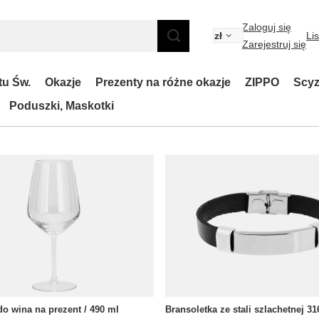
Zaloguj się
zł
Li
Zarejestruj się
tu Św.
Okazje
Prezenty na różne okazje
ZIPPO
Scyz
Poduszki, Maskotki
do wina na prezent / 490 ml
Bransoletka ze stali szlachetnej 31