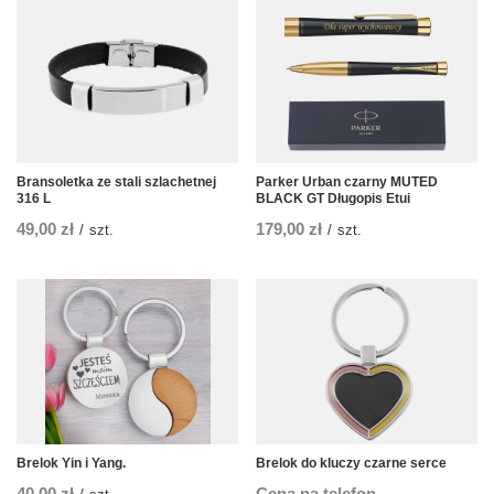
Bransoletka ze stali szlachetnej
Parker Urban czarny MUTED
316 L
BLACK GT Długopis Etui
49,00 zł
179,00 zł
/
szt.
/
szt.
Brelok Yin i Yang.
Brelok do kluczy czarne serce
40,00 zł
Cena na telefon