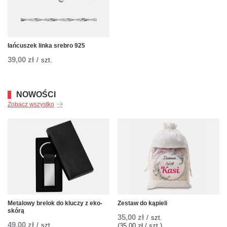
łańcuszek linka srebro 925
39,00 zł
/
szt.
NOWOŚCI
Zobacz wszystko
Metalowy brelok do kluczy z eko-
Zestaw do kąpieli
skórą
35,00 zł
/
szt.
49,00 zł
/
szt.
(35,00 zł / szt.)