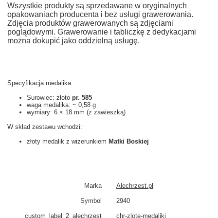
Wszystkie produkty są sprzedawane w oryginalnych
opakowaniach producenta i bez usługi grawerowania.
Zdjęcia produktów grawerowanych są zdjęciami
poglądowymi. Grawerowanie i tabliczkę z dedykacjami
można dokupić jako oddzielną usługę.
Specyfikacja medalika:
Surowiec: złoto
pr. 585
waga medalika: ~ 0,58
g
wymiary:
6 × 18 mm (z zawieszką)
W skład zestawu wchodzi:
złoty medalik z wizerunkiem
Matki Boskiej
Marka
Alechrzest.pl
Symbol
2940
custom_​label_​2_alechrzest
chr-zlote-medaliki