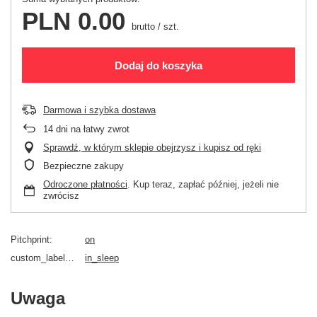
PLN 0.00
brutto
/
szt.
Dodaj do koszyka
Darmowa i szybka dostawa
14
dni na łatwy zwrot
Sprawdź, w którym sklepie obejrzysz i kupisz od ręki
Bezpieczne zakupy
Odroczone płatności
. Kup teraz, zapłać później, jeżeli nie
zwrócisz
Pitchprint
on
custom_label_4_alechrzest
in_sleep
Uwaga