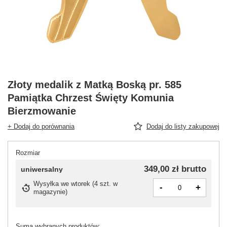
Złoty medalik z Matką Boską pr. 585
Pamiątka Chrzest Święty Komunia
Bierzmowanie
+ Dodaj do porównania
Dodaj do listy zakupowej
Rozmiar
349,00 zł
brutto
uniwersalny
Wysyłka
we wtorek
(
4 szt. w
-
+
magazynie
)
Suma wybranych produktów: