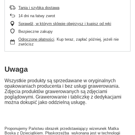
Tania i szybka dostawa
14
dni na łatwy zwrot
Sprawdź, w którym sklepie obejrzysz i kupisz od ręki
Bezpieczne zakupy
Odroczone płatności
. Kup teraz, zapłać później, jeżeli nie
zwrócisz
Uwaga
Wszystkie produkty są sprzedawane w oryginalnych
opakowaniach producenta i bez usługi grawerowania.
Zdjęcia produktów grawerowanych są zdjęciami
poglądowymi. Grawerowanie i tabliczkę z dedykacjami
można dokupić jako oddzielną usługę.
Proponujemy Państwu obrazek przedstawiający wizerunek Matka
Boska z Dzieciątkiem. Płaskorzeźba wykonana jest w technologii