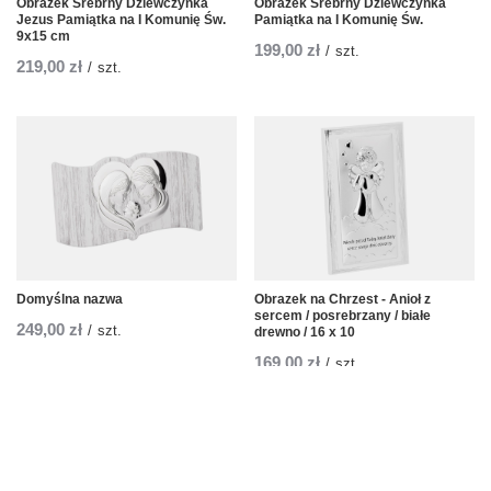
Obrazek Srebrny Dziewczynka
Obrazek Srebrny Dziewczynka
Jezus Pamiątka na I Komunię Św.
Pamiątka na I Komunię Św.
9x15 cm
199,00 zł
/
szt.
219,00 zł
/
szt.
Domyślna nazwa
Obrazek na Chrzest - Anioł z
sercem / posrebrzany / białe
249,00 zł
/
szt.
drewno / 16 x 10
169,00 zł
/
szt.