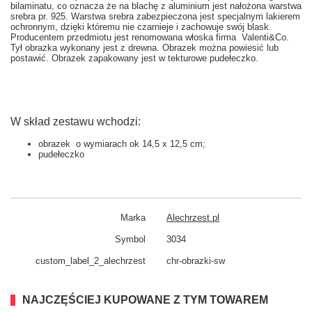
bilaminatu, co oznacza że na blachę z aluminium jest nałożona warstwa
srebra pr. 925. Warstwa srebra zabezpieczona jest specjalnym lakierem
ochronnym, dzięki któremu nie czarnieje i zachowuje swój blask.
Producentem przedmiotu jest renomowana włoska firma Valenti&Co.
Tył obrazka wykonany jest z drewna. Obrazek można powiesić lub
postawić. Obrazek zapakowany jest w tekturowe pudełeczko.
W skład zestawu wchodzi:
obrazek o wymiarach ok 14,5 x 12,5 cm;
pudełeczko
Marka
Alechrzest.pl
Symbol
3034
custom_​label_​2_alechrzest
chr-obrazki-sw
NAJCZĘŚCIEJ KUPOWANE Z TYM TOWAREM