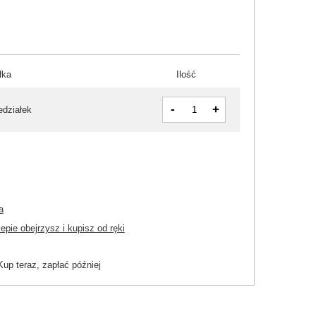
łka
Ilość
-
+
edziałek
a
pie obejrzysz i kupisz od ręki
Kup teraz, zapłać później