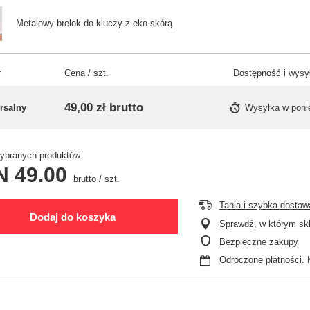
Metalowy brelok do kluczy z eko-skórą
r
Cena / szt.
Dostępność i wysy
49,00 zł
brutto
rsalny
Wysyłka
w poni
branych produktów:
N 49.00
brutto
/
szt.
Tania i szybka dostaw
Dodaj do koszyka
Sprawdź, w którym skle
Bezpieczne zakupy
Odroczone płatności
. 