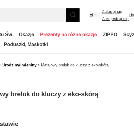
Zaloguj się
zł
Li
Zarejestruj się
tu Św.
Okazje
Prezenty na różne okazje
ZIPPO
Scyz
Poduszki, Maskotki
Urodziny/Imieniny
Metalowy brelok do kluczy z eko-skórą
wy brelok do kluczy z eko-skórą
stawie