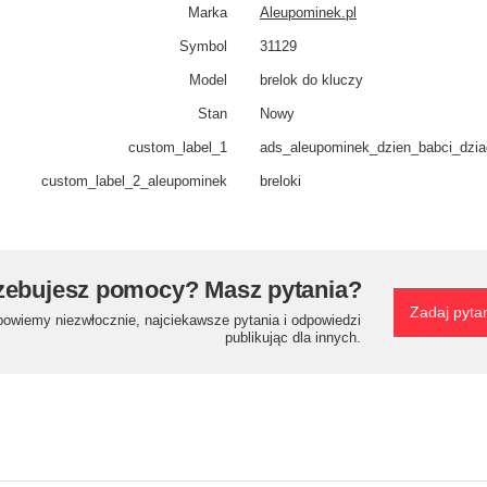
Marka
Aleupominek.pl
Symbol
31129
Model
brelok do kluczy
Stan
Nowy
custom_label_1
ads_aleupominek_dzien_babci_dzi
custom_​label_​2_aleupominek
breloki
zebujesz pomocy? Masz pytania?
Zadaj pyta
powiemy niezwłocznie, najciekawsze pytania i odpowiedzi
publikując dla innych.