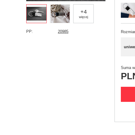
+
4
więcej
PP
20985
Rozmia
uniwe
Suma wy
PL