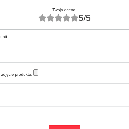
Twoja ocena:
5/5
inii
zdjęcie produktu: