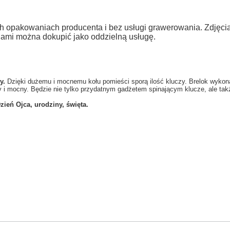
h opakowaniach producenta i bez usługi grawerowania. Zdjęc
jami można dokupić jako oddzielną usługę.
y.
Dzięki dużemu i mocnemu kołu pomieści sporą ilość kluczy. Brelok wykonany
dny i mocny. Będzie nie tylko przydatnym gadżetem spinającym klucze, ale t
zień Ojca, urodziny, święta.