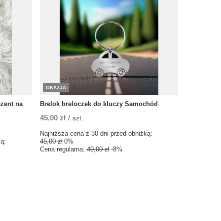
OKAZJA
ezent na
Brelok breloczek do kluczy Samochód
45,00 zł
/
szt.
Najniższa cena z 30 dni przed obniżką:
ą:
45,00 zł
0%
Cena regularna:
49,00 zł
-8%