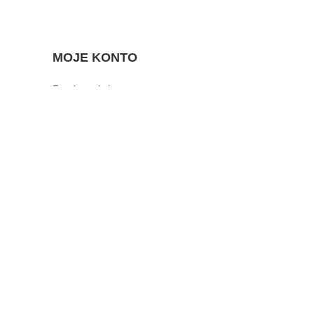
MOJE KONTO
Zarejestruj się
Moje zamówienia
Koszyk