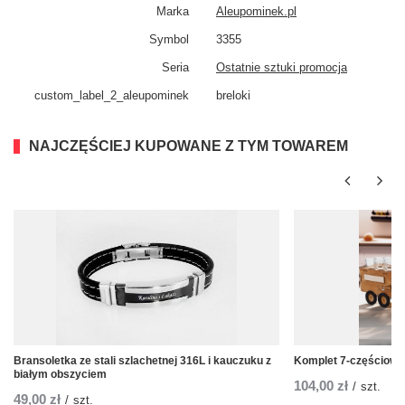
Marka
Aleupominek.pl
Symbol
3355
Seria
Ostatnie sztuki promocja
custom_​label_​2_aleupominek
breloki
NAJCZĘŚCIEJ KUPOWANE Z TYM TOWAREM
Bransoletka ze stali szlachetnej 316L i kauczuku z
Komplet 7-częściowy K
białym obszyciem
104,00 zł
/
szt.
49,00 zł
/
szt.