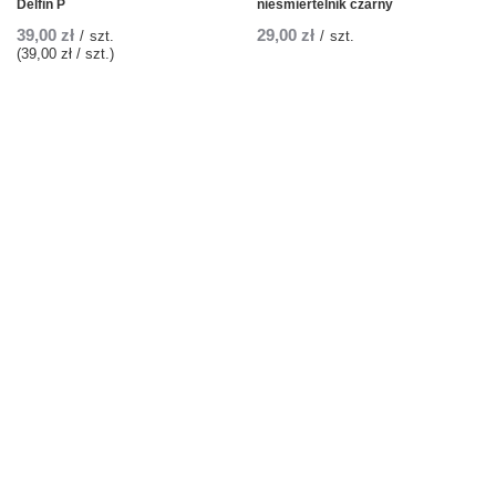
Delfin P
nieśmiertelnik czarny
39,00 zł
29,00 zł
/
szt.
/
szt.
(39,00 zł / szt.)
Zamówienia
Status zamówienia
Śledzenie przesyłki
Chcę zareklamować produkt
Chcę odstąpić od umowy