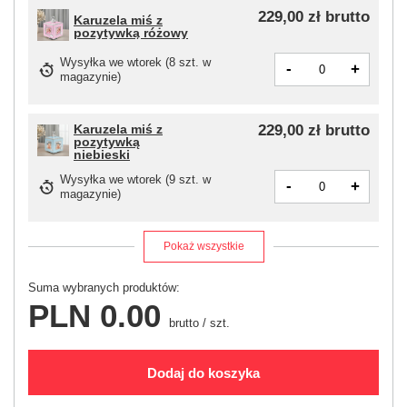
229,00 zł
brutto
Karuzela miś z
pozytywką różowy
Wysyłka
we wtorek
(8 szt. w
-
+
magazynie)
Karuzela miś z
229,00 zł
brutto
pozytywką
niebieski
Wysyłka
we wtorek
(9 szt. w
-
+
magazynie)
Pokaż wszystkie
Suma wybranych produktów:
PLN 0.00
brutto
/
szt.
Dodaj do koszyka