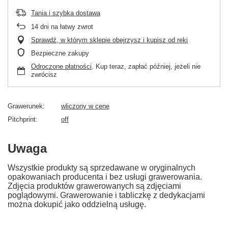
Tania i szybka dostawa
14
dni na łatwy zwrot
Sprawdź, w którym sklepie obejrzysz i kupisz od ręki
Bezpieczne zakupy
Odroczone płatności
. Kup teraz, zapłać później, jeżeli nie
zwrócisz
Grawerunek
wliczony w cenę
Pitchprint
off
Uwaga
Wszystkie produkty są sprzedawane w oryginalnych
opakowaniach producenta i bez usługi grawerowania.
Zdjęcia produktów grawerowanych są zdjęciami
poglądowymi. Grawerowanie i tabliczkę z dedykacjami
można dokupić jako oddzielną usługę.