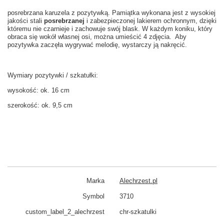
posrebrzana karuzela z pozytywką. Pamiątka wykonana jest z wysokiej
jakości stali
posrebrzanej
i zabezpieczonej lakierem ochronnym, dzięki
któremu nie czarnieje i zachowuje swój blask. W każdym koniku, który
obraca się wokół własnej osi, można umieścić 4 zdjęcia. Aby
pozytywka zaczęła wygrywać melodię, wystarczy ją nakręcić.
Wymiary pozytywki / szkatułki:
wysokość: ok. 16 cm
szerokość: ok. 9,5 cm
Marka
Alechrzest.pl
Symbol
3710
custom_​label_​2_alechrzest
chr-szkatulki