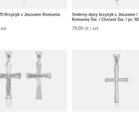
25 Krzyżyk z Jezusem Komunia
Srebrny duży krzyżyk z Jezusem / 
Komunię Św. / Chrzest Św. / pr. 92
79,00 zł
szt.
/
szt.
25 Krzyżyk
Srebrny krzyżyk na I Komunię Św. 
Św. / pr. 925
/
szt.
39,00 zł
/
szt.