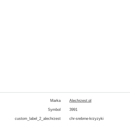
Marka
Alechrzest.pl
Symbol
3991
custom_​label_​2_alechrzest
chr-srebrne-krzyzyki