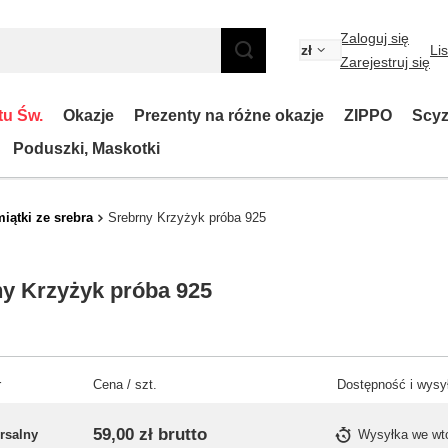
Zaloguj się
zł
Li
Zarejestruj się
tu Św.
Okazje
Prezenty na różne okazje
ZIPPO
Scyz
Poduszki, Maskotki
iątki ze srebra
Srebrny Krzyżyk próba 925
y Krzyżyk próba 925
r
Cena / szt.
Dostępność i wysy
59,00 zł
brutto
rsalny
Wysyłka
we wt