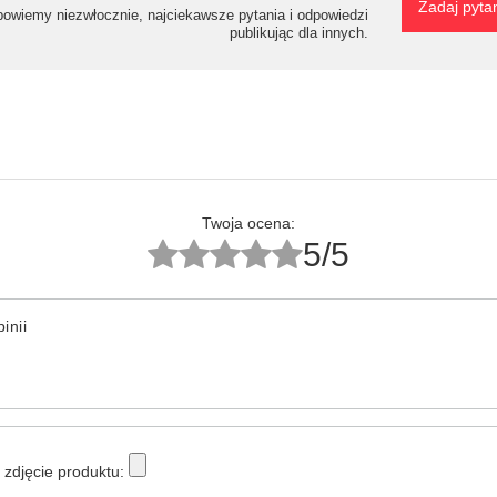
Zadaj pyta
powiemy niezwłocznie, najciekawsze pytania i odpowiedzi
publikując dla innych.
Twoja ocena:
5/5
inii
zdjęcie produktu: