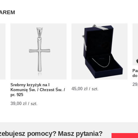
WAREM
Pa
do
29
Srebrny krzyżyk na I
45,00 zł
/
szt.
Komunię Św. / Chrzest Św. /
pr. 925
39,00 zł
/
szt.
zebujesz pomocy? Masz pytania?