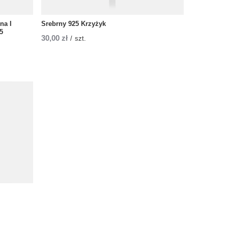
na I
Srebrny 925 Krzyżyk
5
30,00 zł
/
szt.
/ Chrzest