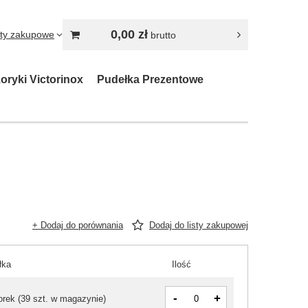
0,00 zł
sty zakupowe
brutto
oryki Victorinox
Pudełka Prezentowe
+ Dodaj do porównania
Dodaj do listy zakupowej
łka
Ilość
-
+
orek
(
39 szt. w magazynie
)