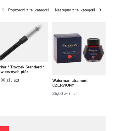
Poprzedni z tej kategorii
Następny z tej kategorii
Torebka Pr
rker * Tłoczek Standard *
Niebieska 
 wiecznych piór
6,00 zł
,00 zł
/
sz
/
szt.
Waterman atrament
CZERWONY
35,00 zł
/
szt.