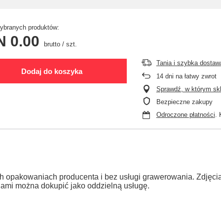
branych produktów:
N 0.00
brutto
/
szt.
Tania i szybka dostaw
Dodaj do koszyka
14
dni na łatwy zwrot
Sprawdź, w którym skle
Bezpieczne zakupy
Odroczone płatności
. 
h opakowaniach producenta i bez usługi grawerowania. Zdjęc
jami można dokupić jako oddzielną usługę.