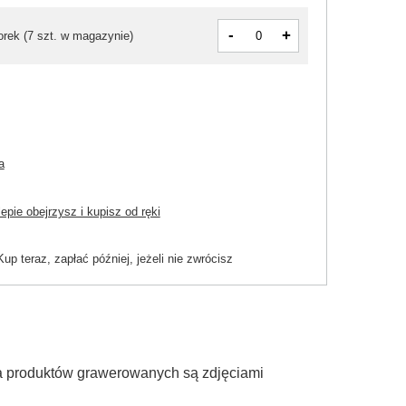
-
+
orek
(
7 szt. w magazynie
)
a
pie obejrzysz i kupisz od ręki
Kup teraz, zapłać później, jeżeli nie zwrócisz
ia produktów grawerowanych są zdjęciami