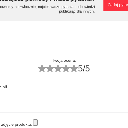
Zadaj pyta
powiemy niezwłocznie, najciekawsze pytania i odpowiedzi
publikując dla innych.
Twoja ocena:
5/5
inii
zdjęcie produktu: