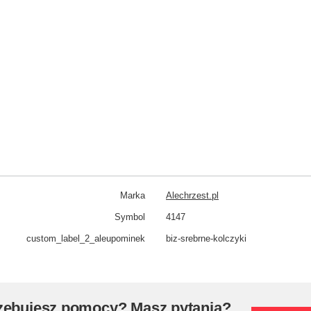
Marka
Alechrzest.pl
Symbol
4147
custom_​label_​2_aleupominek
biz-srebrne-kolczyki
zebujesz pomocy? Masz pytania?