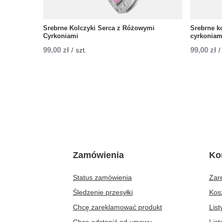
Srebrne Kolczyki Serca z Różowymi
Srebrne ko
Cyrkoniami
cyrkonia
99,00 zł
99,00 zł
/
szt.
/
Zamówienia
Ko
Status zamówienia
Zare
Śledzenie przesyłki
Kos
Chcę zareklamować produkt
Lis