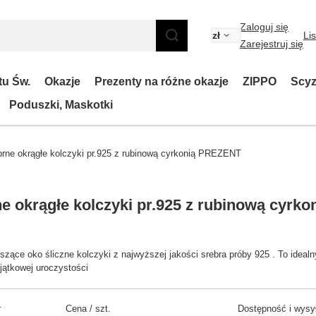
Zaloguj się
zł
Li
Zarejestruj się
tu Św.
Okazje
Prezenty na różne okazje
ZIPPO
Scyz
Poduszki, Maskotki
brne okrągłe kolczyki pr.925 z rubinową cyrkonią PREZENT
e okrągłe kolczyki pr.925 z rubinową cyrk
eszące oko śliczne kolczyki z najwyższej jakości srebra próby 925 . To idealn
yjątkowej uroczystości
r
Cena / szt.
Dostępność i wysy