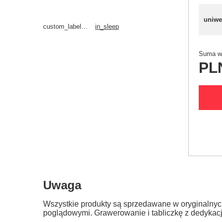
uniwe
custom_label_4_alechrzest
in_sleep
Suma wy
PL
Uwaga
Wszystkie produkty są sprzedawane w oryginalnyc
poglądowymi. Grawerowanie i tabliczkę z dedykac