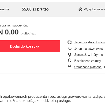
55,00 zł
brutto
rsalny
Wysyłka
we wt
branych produktów:
N 0.00
brutto
/
szt.
Tania i szybka dostaw
Dodaj do koszyka
14
dni na łatwy zwrot
Sprawdź, w którym skle
Bezpieczne zakupy
Odroczone płatności
. 
h opakowaniach producenta i bez usługi grawerowania. Zdjęc
jami można dokupić jako oddzielną usługę.