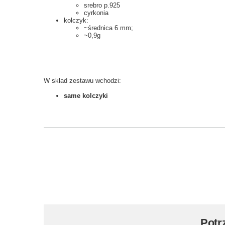
srebro p.925
cyrkonia
kolczyk:
~średnica 6 mm;
~0,9g
W skład zestawu wchodzi:
same kolczyki
Potr