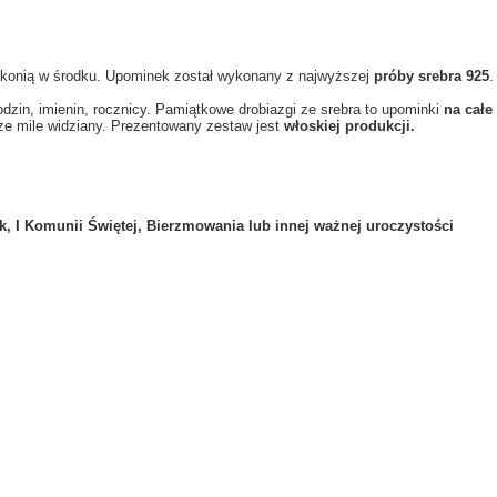
yrkonią w środku. Upominek został wykonany z najwyższej
próby srebra 925
.
rodzin, imienin, rocznicy. Pamiątkowe drobiazgi ze srebra to upominki
na całe
ze mile widziany. Prezentowany zestaw jest
włoskiej
produkcji.
k, I Komunii Świętej, Bierzmowania lub innej ważnej uroczystości