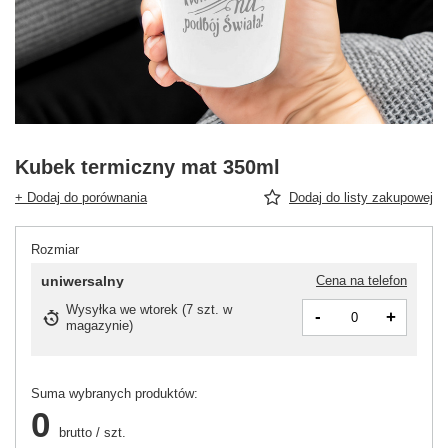
Kubek termiczny mat 350ml
+ Dodaj do porównania
Dodaj do listy zakupowej
Rozmiar
uniwersalny
Cena na telefon
Wysyłka
we wtorek
(
7 szt. w
-
+
magazynie
)
Suma wybranych produktów:
0
brutto
/
szt.