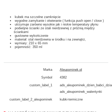
kubek ma szczelne zamknięcie
wygodne zamykanie i otwieranie ( funkcja push open / close )
utrzymuje zarówno wysokie jak i niskie temperatury płynu
podwójne ścianki ze stali nierdzewnej z próżnią między
ściankami
gustowne wykończenie
materiał: stal nierdzewna w środku i na zewnątrz,
wymiary: 210 x 65 mm
pojemność: 350 ml
Marka
Aleupominek.pl
Symbol
4382
custom_label_1
ads_aleupominek_dzien_babci_dzi
ads_aleupominek_walentynki
custom_​label_​2_aleupominek
kubki-termiczne