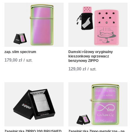
zap. slim spectrum
Damski różowy oryginalny
kieszonkowy ogrzewacz
179,00 zł
/
szt.
benzynowy ZIPPO
129,00 zł
/
szt.
Zapalniczka ZIPPO 200 BRUSHED
Zapalniczka Zippo metaliczna - na