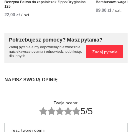
Benzyna Paliwo do zapalniczek Zippo Oryginalna
Bambusowa waga kuc
125
99,00 zł
/
szt.
22,00 zł
/
szt.
Potrzebujesz pomocy? Masz pytania?
Zadaj pytanie a my odpowiemy niezwłocznie,
Zadaj pytanie
najciekawsze pytania i odpowiedzi publikując
dla innych.
NAPISZ SWOJĄ OPINIĘ
Twoja ocena:
5/5
Treść twojej opinii