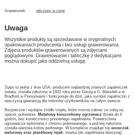
Grawerunek
wliczony w cenę
Uwaga
Wszystkie produkty są sprzedawane w oryginalnych
opakowaniach producenta i bez usługi grawerowania.
Zdjęcia produktów grawerowanych są zdjęciami
poglądowymi. Grawerowanie i tabliczkę z dedykacjami
można dokupić jako oddzielną usługę.
Zippo to jedna z ikon USA, producent najbardziej znanych zapalniczek
świata, została założona w 1932 roku przez Georg-a G. Blaisdell-a w
Bradford w Pensylwanii i funkcjonuje do dziś, jako symbol zapalniczki z
wieczystą gwarancją dla milionów użytkowników na całym świecie.
Bezpieczne i wydajne źródło ciepła, które można zabrać ze sobą na
spacer, polowanie.
Metalowy kieszonkowy ogrzewacz
działa do 6
godzin, bez konieczności ponownego napełniania. Powierzchnia
ogrzewacza wykonana z chromu polerowanego, a poźniej nałożona
została warstwa koloru perłowego. W komplecie znajduje się
woreczek
welurowy oraz plastikowy lejek
- miarka (do napełniania benzyną).