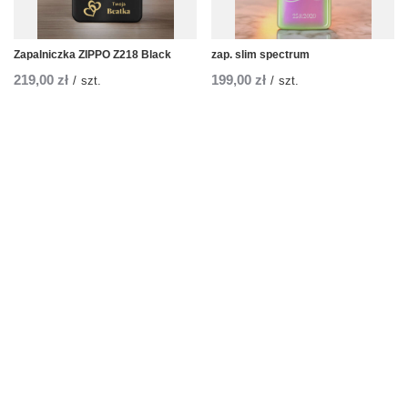
Zapalniczka ZIPPO Z218 Black
zap. slim spectrum
219,00 zł
199,00 zł
/
szt.
/
szt.
Zamówienia
Status zamówienia
Śledzenie przesyłki
Chcę zareklamować produkt