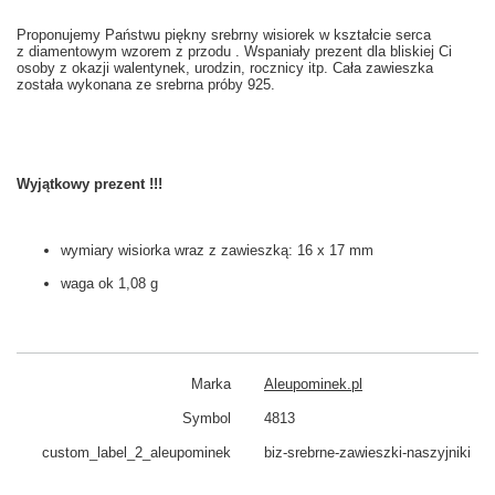
Proponujemy Państwu piękny srebrny wisiorek w kształcie serca
z diamentowym wzorem z przodu . Wspaniały prezent dla bliskiej Ci
osoby z okazji walentynek, urodzin, rocznicy itp. Cała zawieszka
została wykonana ze srebrna próby 925.
Wyjątkowy prezent !!!
wymiary wisiorka wraz z zawieszką: 16 x 17 mm
waga ok 1,08 g
Marka
Aleupominek.pl
Symbol
4813
custom_​label_​2_aleupominek
biz-srebrne-zawieszki-naszyjniki