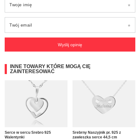
Twoje imię
Twój email
Wyślij opinię
INNE TOWARY KTÓRE MOGĄ CIĘ
ZAINTERESOWAĆ
Serce w sercu Srebro 925
Srebrny Naszyjnik pr. 925 z
Walentynki
zawieszka serce 44,5 cm