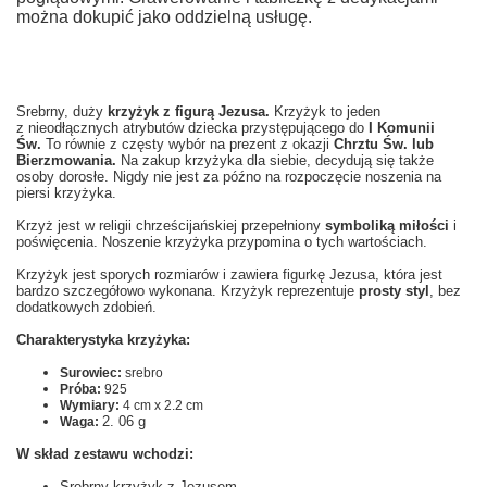
można dokupić jako oddzielną usługę.
Srebrny, duży
krzyżyk z figurą Jezusa.
Krzyżyk to jeden
z nieodłącznych
atrybutów dziecka przystępującego do
I Komunii
Św.
To równie z częsty wybór na prezent z okazji
Chrztu Św. lub
Bierzmowania.
Na zakup krzyżyka dla siebie, decydują się także
osoby dorosłe. Nigdy nie jest za późno na rozpoczęcie noszenia na
piersi krzyżyka.
Krzyż jest w religii chrześcijańskiej przepełniony
symboliką miłości
i
poświęcenia. Noszenie krzyżyka przypomina o tych wartościach.
Krzyżyk jest sporych rozmiarów i zawiera figurkę Jezusa, która jest
bardzo szczegółowo wykonana. Krzyżyk reprezentuje
prosty styl
, bez
dodatkowych zdobień.
Charakterystyka krzyżyka:
Surowiec:
srebro
Próba:
925
Wymiary:
4 cm x 2.2 cm
2. 06 g
Waga:
W skład zestawu wchodzi:
Srebrny krzyżyk z Jezusem