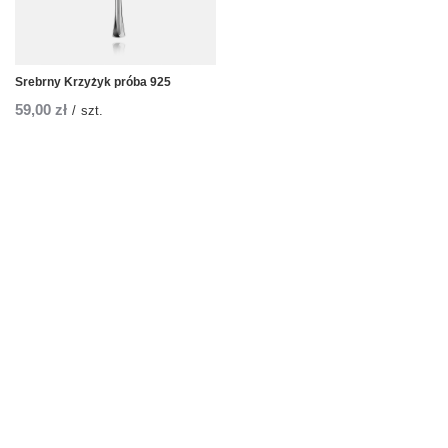
Srebrny Krzyżyk próba 925
59,00 zł
/
szt.
Zamówienia
Status zamówienia
Śledzenie przesyłki
Chcę zareklamować produkt