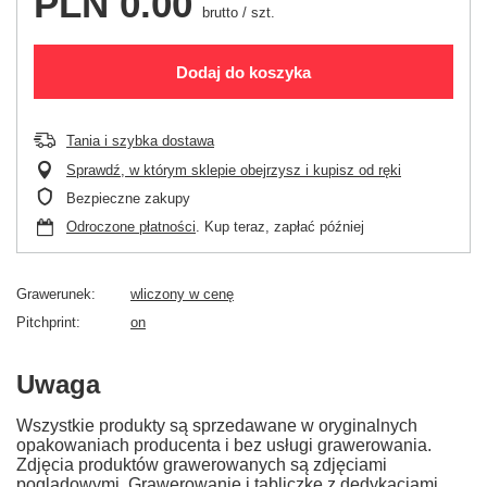
PLN 0.00
brutto
/
szt.
Dodaj do koszyka
Tania i szybka dostawa
Sprawdź, w którym sklepie obejrzysz i kupisz od ręki
Bezpieczne zakupy
Odroczone płatności
. Kup teraz, zapłać później
Grawerunek
wliczony w cenę
Pitchprint
on
Uwaga
Wszystkie produkty są sprzedawane w oryginalnych
opakowaniach producenta i bez usługi grawerowania.
Zdjęcia produktów grawerowanych są zdjęciami
poglądowymi. Grawerowanie i tabliczkę z dedykacjami