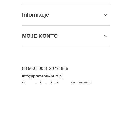
Informacje
MOJE KONTO
58 500 800 3
20791856
info@prezenty-hurt.pl
Prezenty-hurt.pl
,
Boczna 19
,
80-209
Chwaszczyno
W sklepie prezentujemy ceny brutto (z VAT).
Stawki VAT dla konsumentów z kraju:
Polska
.