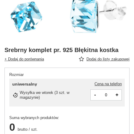
Srebrny komplet pr. 925 Błękitna kostka
+ Dodaj do porównania
Dodaj do listy zakupowej
Rozmiar
uniwersalny
Cena na telefon
Wysyłka
we wtorek
(
3 szt. w
-
+
magazynie
)
Suma wybranych produktów:
0
brutto
/
szt.