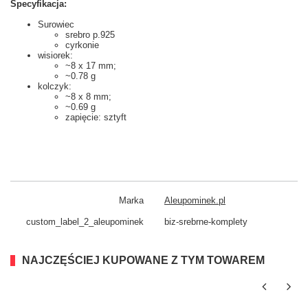
Specyfikacja:
Surowiec
srebro p.925
cyrkonie
wisiorek:
~8 x 17 mm;
~0.78 g
kolczyk:
~8 x 8 mm;
~0.69 g
zapięcie: sztyft
Marka
Aleupominek.pl
custom_​label_​2_aleupominek
biz-srebrne-komplety
NAJCZĘŚCIEJ KUPOWANE Z TYM TOWAREM