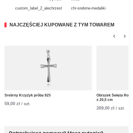
custom_​label_​2_alechrzest
chr-srebrne-medaliki
NAJCZĘŚCIEJ KUPOWANE Z TYM TOWAREM
Srebrny Krzyżyk próba 925
Obrazek Święta Rodz
x 20,5 cm
59,00 zł
/
szt.
269,00 zł
/
szt.