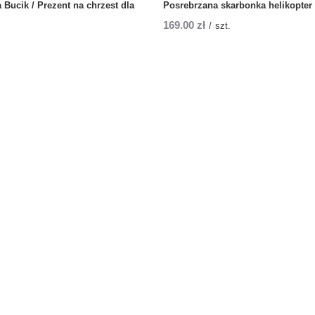
Bucik / Prezent na chrzest dla
Posrebrzana skarbonka helikopter
169,00 zł
/
szt.
szt.
nto
Informacje
jestruj się
Kontakt
zyk
Regulamin
ty zakupowe
Polityka prywatności
ta zakupionych produktów
Opinie i certfikaty
oria transakcji
Firma