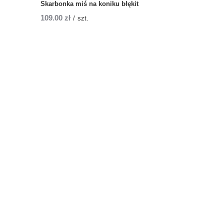
Skarbonka miś na koniku błękit
109,00 zł
/
szt.
MOJE KONTO
Zarejestruj się
Moje zamówienia
Koszyk