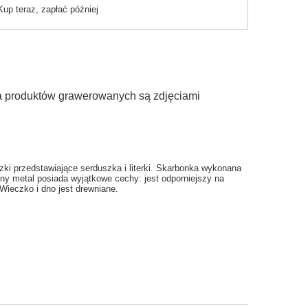
Kup teraz, zapłać później
ia produktów grawerowanych są zdjęciami
ki przedstawiające serduszka i literki. Skarbonka wykonana
y metal posiada wyjątkowe cechy: jest odporniejszy na
Wieczko i dno jest drewniane.