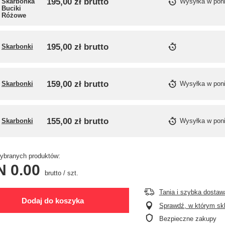
195,00 zł
brutto
Skarbonka
Wysyłka
w pon
Buciki
Różowe
195,00 zł
brutto
Skarbonki
159,00 zł
brutto
Skarbonki
Wysyłka
w pon
155,00 zł
brutto
Skarbonki
Wysyłka
w pon
branych produktów:
N 0.00
brutto
/
szt.
Tania i szybka dostaw
Dodaj do koszyka
Sprawdź, w którym skle
Bezpieczne zakupy