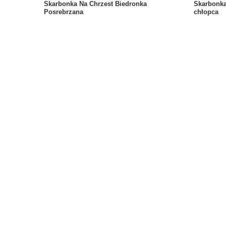
Skarbonka Na Chrzest Biedronka
Skarbonka 
Posrebrzana
chłopca
219,00 zł
89,00 zł
/
szt.
/
Zamówienia
Ko
Status zamówienia
Zare
Śledzenie przesyłki
Kos
Chcę zareklamować produkt
Lis
Chcę odstąpić od umowy
Lis
Chcę wymienić produkt
Hist