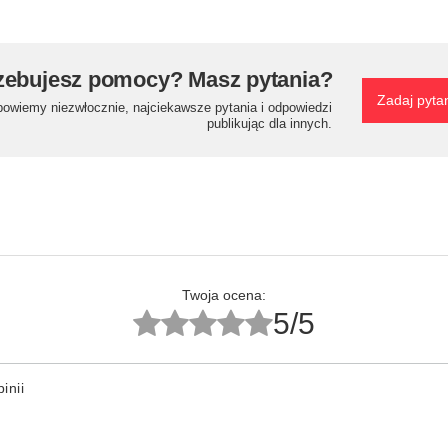
zebujesz pomocy? Masz pytania?
Zadaj pyta
powiemy niezwłocznie, najciekawsze pytania i odpowiedzi
publikując dla innych.
Twoja ocena:
5/5
inii