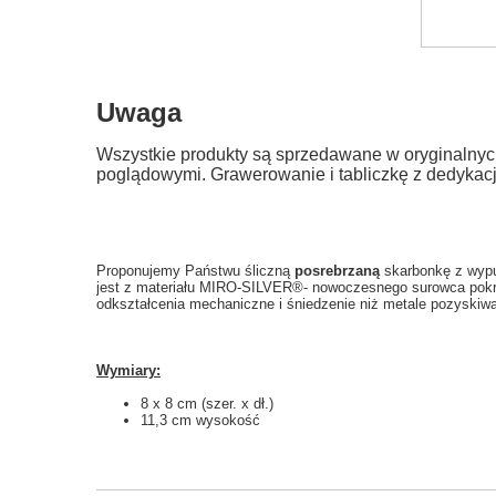
Uwaga
Wszystkie produkty są sprzedawane w oryginalnyc
poglądowymi. Grawerowanie i tabliczkę z dedykac
Proponujemy Państwu śliczną
posrebrzaną
skarbonkę z wypuk
jest z materiału MIRO-SILVER®- nowoczesnego surowca pok
odkształcenia mechaniczne i śniedzenie niż metale pozyskiwan
Wymiary:
8 x 8 cm (szer. x dł.)
11,3 cm wysokość