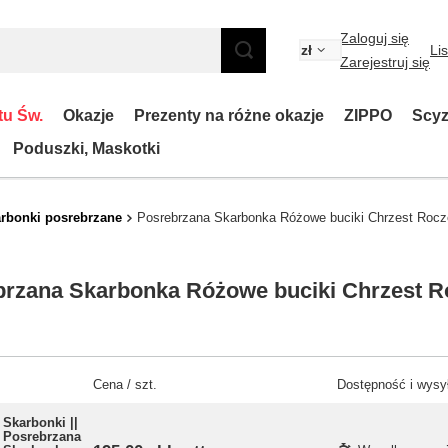
Zaloguj się
zł
Li
Zarejestruj się
tu Św.
Okazje
Prezenty na różne okazje
ZIPPO
Scyz
Poduszki, Maskotki
rbonki posrebrzane
Posrebrzana Skarbonka Różowe buciki Chrzest Rocz
rzana Skarbonka Różowe buciki Chrzest R
Cena / szt.
Dostępność i wysy
Skarbonki ||
Posrebrzana