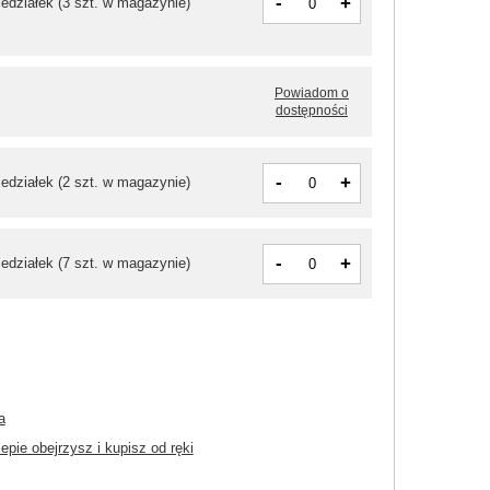
-
+
iedziałek
(
3 szt. w magazynie
)
Powiadom o
dostępności
-
+
iedziałek
(2 szt. w magazynie)
-
+
iedziałek
(7 szt. w magazynie)
a
pie obejrzysz i kupisz od ręki