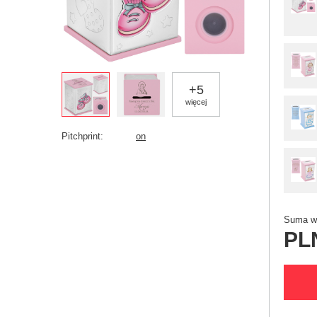
+
5
więcej
Pitchprint
on
Suma wy
PL