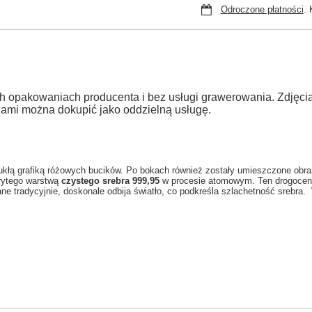
Odroczone płatności
. 
h opakowaniach producenta i bez usługi grawerowania. Zdjęc
jami można dokupić jako oddzielną usługę.
łą grafiką różowych bucików. Po bokach również zostały umieszczone obraz
rytego warstwą
czystego srebra 999,95
w procesie atomowym. Ten drogocenn
e tradycyjnie, doskonale odbija światło, co podkreśla szlachetność srebra.