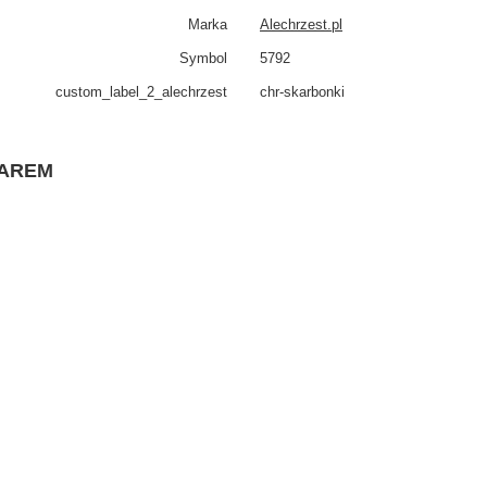
Marka
Alechrzest.pl
Symbol
5792
custom_​label_​2_alechrzest
chr-skarbonki
WAREM