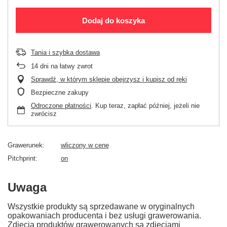
Dodaj do koszyka
Tania i szybka dostawa
14
dni na łatwy zwrot
Sprawdź, w którym sklepie obejrzysz i kupisz od ręki
Bezpieczne zakupy
Odroczone płatności
. Kup teraz, zapłać później, jeżeli nie
zwrócisz
Grawerunek
wliczony w cenę
Pitchprint
on
Uwaga
Wszystkie produkty są sprzedawane w oryginalnych
opakowaniach producenta i bez usługi grawerowania.
Zdjęcia produktów grawerowanych są zdjęciami