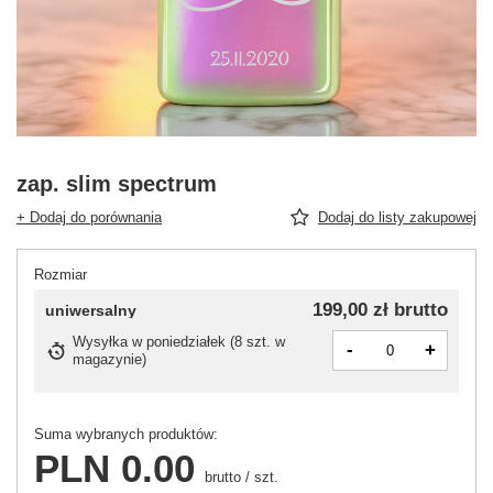
zap. slim spectrum
+ Dodaj do porównania
Dodaj do listy zakupowej
Rozmiar
199,00 zł
brutto
uniwersalny
Wysyłka
w poniedziałek
(
8 szt. w
-
+
magazynie
)
Suma wybranych produktów:
PLN 0.00
brutto
/
szt.