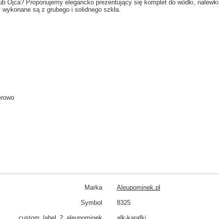
 Ojca? Proponujemy elegancko prezentujący się komplet do wódki, nalewki, 
y wykonane są z grubego i solidnego szkła.
erowo
Marka
Aleupominek.pl
Symbol
8325
custom_​label_​2_aleupominek
alk-karafki