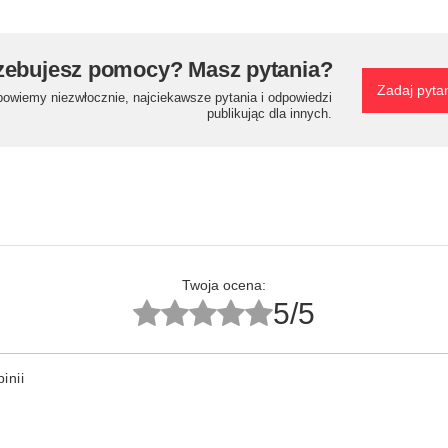
zebujesz pomocy? Masz pytania?
Zadaj pyta
powiemy niezwłocznie, najciekawsze pytania i odpowiedzi
publikując dla innych.
Twoja ocena:
5/5
inii