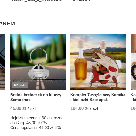
WAREM
OKAZJA
Brelok breloczek do kluczy
Komplet 7-częściowy Karafka
Ko
Samochód
i kieliszki Szczupak
i k
45,00 zł
104,00 zł
10
/
szt.
/
szt.
Najniższa cena z 30 dni przed
obniżką:
45,00 zł
0%
Cena regularna:
49,00 zł
-8%