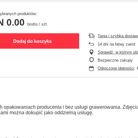
branych produktów:
N 0.00
brutto
/
szt.
Tania i szybka dostaw
Dodaj do koszyka
14
dni na łatwy zwrot
Sprawdź, w którym skle
Bezpieczne zakupy
Odroczone płatności
. 
h opakowaniach producenta i bez usługi grawerowania. Zdjęc
jami można dokupić jako oddzielną usługę.