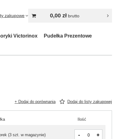
0,00 zł
sty zakupowe
brutto
oryki Victorinox
Pudełka Prezentowe
+ Dodaj do porównania
Dodaj do listy zakupowej
łka
Ilość
-
+
orek
(
3 szt. w magazynie
)