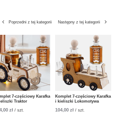
Poprzedni z tej kategorii
Następny z tej kategorii
mplet 7-częściowy Karafka
Komplet 7-częściowy Karafka
Komplet 7-
ieliszki Traktor
i kieliszki Lokomotywa
i kieliszki
4,00 zł
104,00 zł
104,00 zł
/
szt.
/
szt.
/