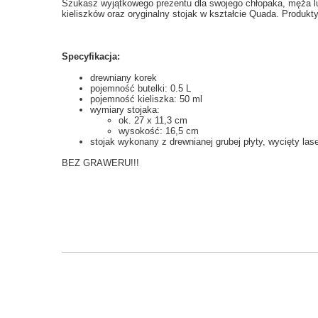
Szukasz wyjątkowego prezentu dla swojego chłopaka, męża lub
kieliszków oraz oryginalny stojak w kształcie Quada. Produkt
Specyfikacja:
drewniany korek
pojemność butelki: 0.5 L
pojemność kieliszka: 50 ml
wymiary stojaka:
ok. 27 x 11,3 cm
wysokość: 16,5 cm
stojak wykonany z drewnianej grubej płyty, wycięty las
BEZ GRAWERU!!!