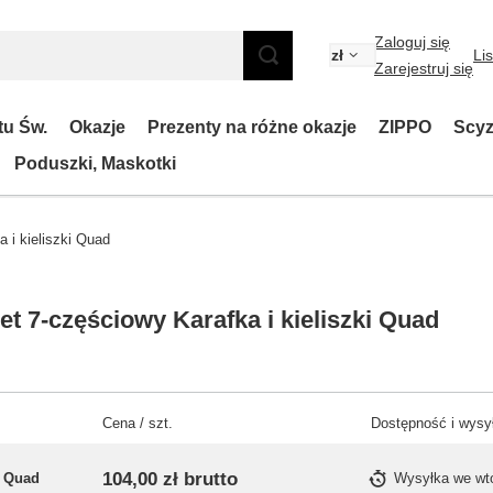
Zaloguj się
zł
Li
Zarejestruj się
tu Św.
Okazje
Prezenty na różne okazje
ZIPPO
Scyz
Poduszki, Maskotki
 i kieliszki Quad
t 7-częściowy Karafka i kieliszki Quad
Cena / szt.
Dostępność i wysy
104,00 zł
brutto
Quad
Wysyłka
we wt