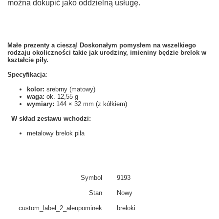
można dokupić jako oddzielną usługę.
Małe prezenty a cieszą!
Doskonałym pomysłem na wszelkiego
rodzaju okoliczności takie jak urodziny, imieniny będzie
brelok w
kształcie piły.
Specyfikacja
:
kolor:
srebrny (matowy)
waga:
ok. 12,55 g
wymiary:
144 × 32 mm (z kółkiem)
W skład zestawu wchodzi:
metalowy brelok piła
Symbol
9193
Stan
Nowy
custom_​label_​2_aleupominek
breloki