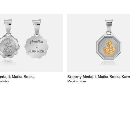
edalik Matka Boska
Srebrny Medalik Matka Boska Kar
owska
Pozłacany
139,00 zł
szt.
/
szt.