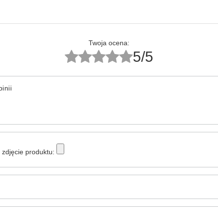
Twoja ocena:
5/5
inii
zdjęcie produktu: