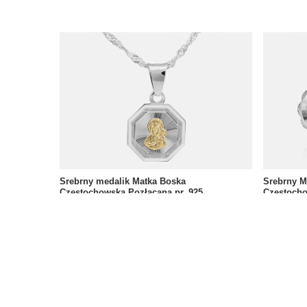
Srebrny medalik Matka Boska
Srebrny M
Częstochowska Pozłacana pr. 925
Częstoch
69,00 zł
59,00 zł
/
szt.
/