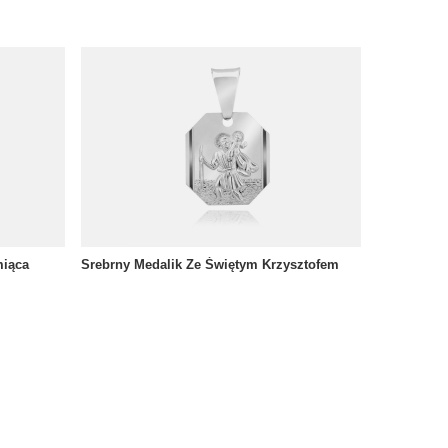
miąca
Srebrny Medalik Ze Świętym Krzysztofem
55,00 zł
/
szt.