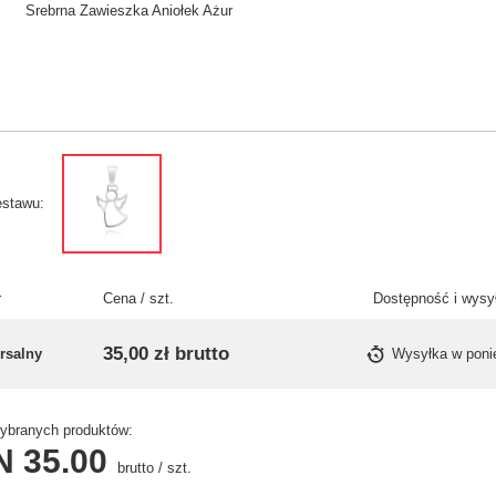
Srebrna Zawieszka Aniołek Ażur
estawu
r
Cena / szt.
Dostępność i wysy
35,00 zł
brutto
rsalny
Wysyłka
w poni
branych produktów:
N 35.00
brutto
/
szt.