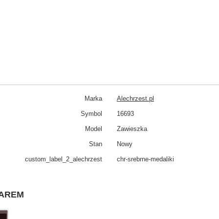
Marka
Alechrzest.pl
Symbol
16693
Model
Zawieszka
Stan
Nowy
custom_​label_​2_alechrzest
chr-srebrne-medaliki
WAREM