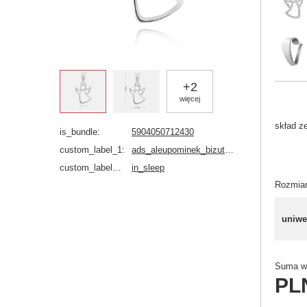
+
2
więcej
skład z
is_bundle
5904050712430
custom_label_1
ads_aleupominek_bizuteria_srebrna
custom_label_4_alechrzest
in_sleep
Rozmia
uniwe
Suma wy
PL