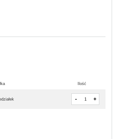
łka
Ilość
-
+
edziałek