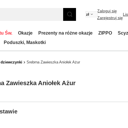
Zaloguj się
zł
Li
Zarejestruj się
tu Św.
Okazje
Prezenty na różne okazje
ZIPPO
Scyz
Poduszki, Maskotki
 dziewczynki
Srebrna Zawieszka Aniołek Ażur
a Zawieszka Aniołek Ażur
stawie