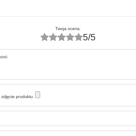
Twoja ocena:
5/5
inii
zdjęcie produktu: