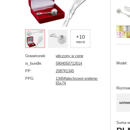
+
10
więcej
Grawerunek
wliczony w cenę
Model
is_bundle
5904050712614
PP
2087#1345
PPG
1345#alechrzest-srebrne-
65x74
Rozmia
uniwe
Suma wy