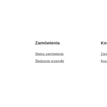
Zamówienia
Ko
Status zamówienia
Zare
Śledzenie przesyłki
Kos
Chcę zareklamować produkt
Lis
Chcę odstąpić od umowy
Lis
Chcę wymienić produkt
Hist
Kontakt
Moj
New