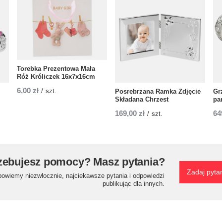
Torebka Prezentowa Mała
Róż Króliczek 16x7x16cm
6,00 zł
/
szt.
Posrebrzana Ramka Zdjęcie
Gr
Składana Chrzest
pa
169,00 zł
64
/
szt.
zebujesz pomocy? Masz pytania?
Zadaj pyta
powiemy niezwłocznie, najciekawsze pytania i odpowiedzi
publikując dla innych.