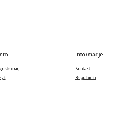
nto
Informacje
jestruj się
Kontakt
zyk
Regulamin
ty zakupowe
Polityka prywatności
ta zakupionych produktów
Opinie i certfikaty
oria transakcji
Firma
e rabaty
sletter