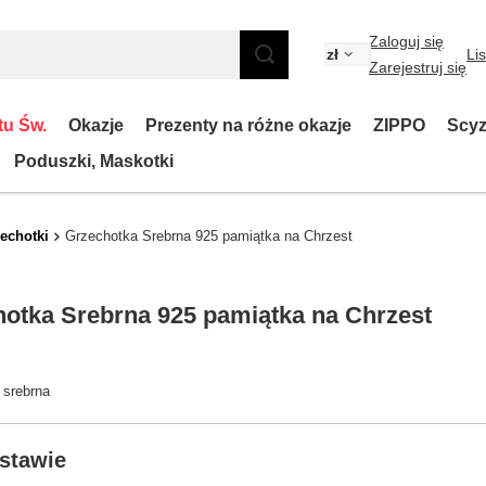
Zaloguj się
zł
Li
Zarejestruj się
tu Św.
Okazje
Prezenty na różne okazje
ZIPPO
Scyz
Poduszki, Maskotki
echotki
Grzechotka Srebrna 925 pamiątka na Chrzest
otka Srebrna 925 pamiątka na Chrzest
 srebrna
stawie