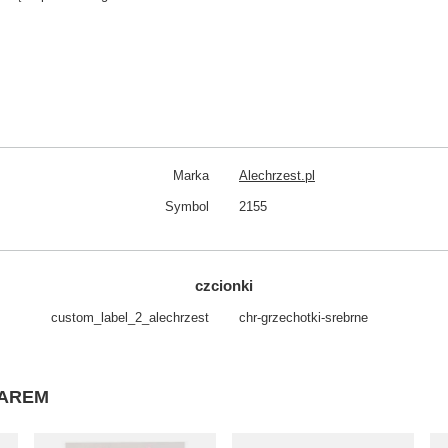
Marka
Alechrzest.pl
Symbol
2155
czcionki
custom_​label_​2_alechrzest
chr-grzechotki-srebrne
WAREM