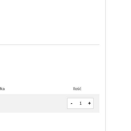
łka
Ilość
-
+