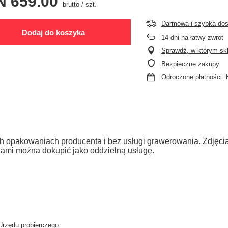
N 659.00
brutto
/
szt.
Darmowa i szybka do
Dodaj do koszyka
14
dni na łatwy zwrot
Sprawdź, w którym skle
Bezpieczne zakupy
Odroczone płatności
. 
h opakowaniach producenta i bez usługi grawerowania. Zdjęc
jami można dokupić jako oddzielną usługę.
Urzędu probierczego.