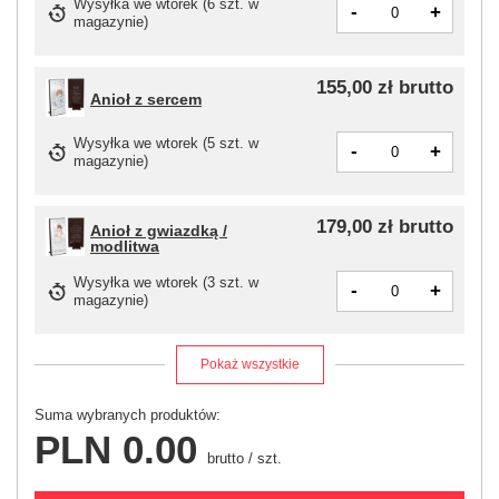
Wysyłka
we wtorek
(6 szt. w
-
+
magazynie)
155,00 zł
brutto
Anioł z sercem
Wysyłka
we wtorek
(5 szt. w
-
+
magazynie)
179,00 zł
brutto
Anioł z gwiazdką /
modlitwa
Wysyłka
we wtorek
(3 szt. w
-
+
magazynie)
Pokaż wszystkie
Suma wybranych produktów:
PLN 0.00
brutto
/
szt.