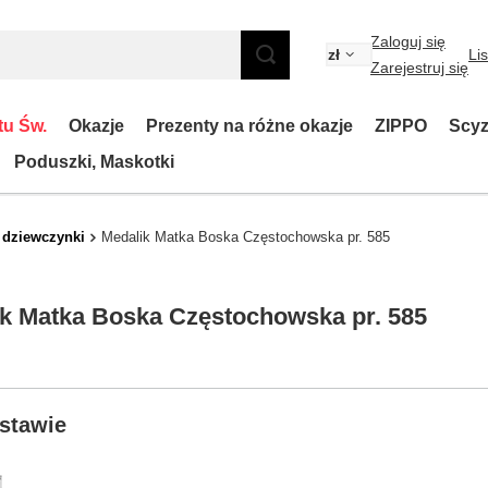
Zaloguj się
zł
Li
Zarejestruj się
tu Św.
Okazje
Prezenty na różne okazje
ZIPPO
Scyz
Poduszki, Maskotki
 dziewczynki
Medalik Matka Boska Częstochowska pr. 585
k Matka Boska Częstochowska pr. 585
stawie