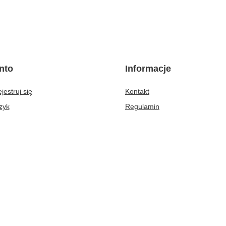
nto
Informacje
jestruj się
Kontakt
zyk
Regulamin
ty zakupowe
Polityka prywatności
ta zakupionych produktów
Opinie i certfikaty
oria transakcji
Firma
e rabaty
sletter
Prezenty-hurt.pl
,
Boczna 19
,
80-209
Chwaszczyno