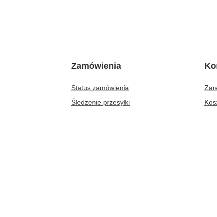
Zamówienia
Ko
Status zamówienia
Zare
Śledzenie przesyłki
Kos
Chcę zareklamować produkt
Lis
Chcę odstąpić od umowy
Lis
Chcę wymienić produkt
Hist
Kontakt
Moj
New
58 500 800 3
20791856
info@prezenty-hurt.pl