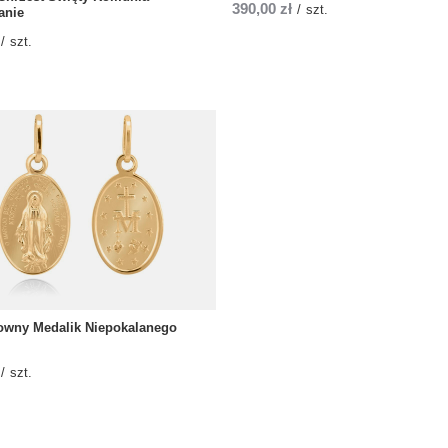
390,00 zł
/
szt.
anie
/
szt.
owny Medalik Niepokalanego
/
szt.