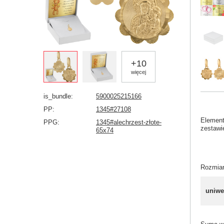
+
10
więcej
is_bundle
5900025215166
PP
1345#27108
Elemen
PPG
1345#alechrzest-złote-
zestawi
65x74
Rozmia
uniwe