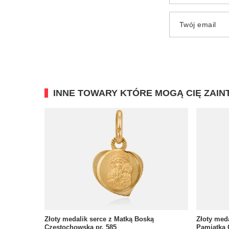
Twój email
INNE TOWARY KTÓRE MOGĄ CIĘ ZAI
Złoty medalik serce z Matką Boską
Złoty meda
Częstochowską pr. 585
Pamiątka 