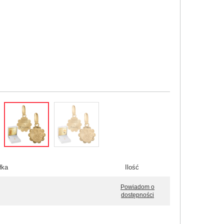
łka
Ilość
Powiadom o
dostępności