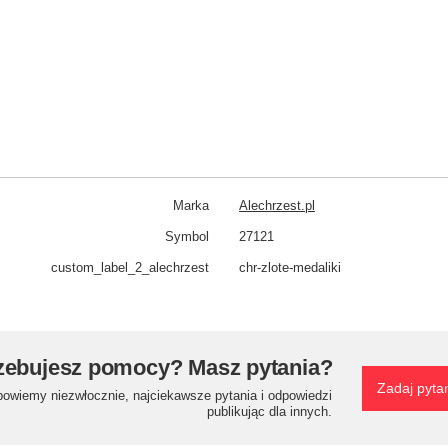
Marka
Alechrzest.pl
Symbol
27121
custom_​label_​2_alechrzest
chr-zlote-medaliki
zebujesz pomocy? Masz pytania?
Zadaj pyta
powiemy niezwłocznie, najciekawsze pytania i odpowiedzi
publikując dla innych.