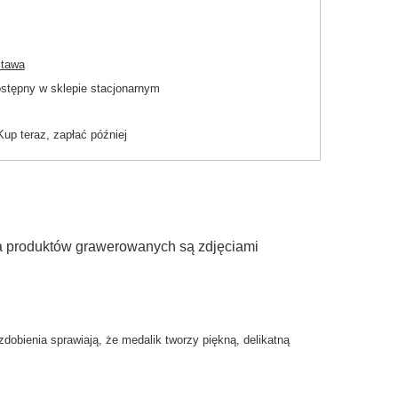
stawa
dostępny w sklepie stacjonarnym
Kup teraz, zapłać później
ia produktów grawerowanych są zdjęciami
obienia sprawiają, że medalik tworzy piękną, delikatną