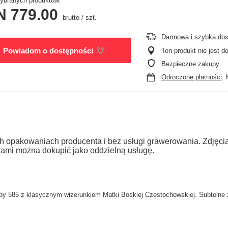
branych produktów:
N 779.00
brutto
/
szt.
Darmowa i szybka do
Powiadom o dostępności
Ten produkt nie jest 
Bezpieczne zakupy
Odroczone płatności
. 
h opakowaniach producenta i bez usługi grawerowania. Zdjęc
jami można dokupić jako oddzielną usługę.
y 585 z klasycznym wizerunkiem Matki Boskiej Częstochowskiej. Subtelne zd