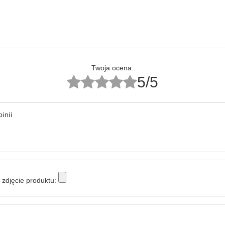
Twoja ocena:
5/5
inii
zdjęcie produktu: