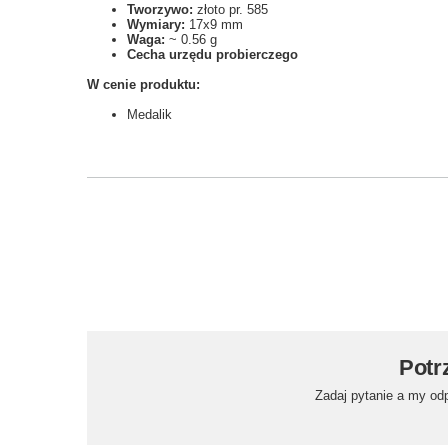
Tworzywo
:
złoto pr. 585
Wymiary
:
17x9 mm
Waga
:
~ 0.56 g
Cecha urzędu probierczego
W cenie produktu:
Medalik
Potr
Zadaj pytanie a my od